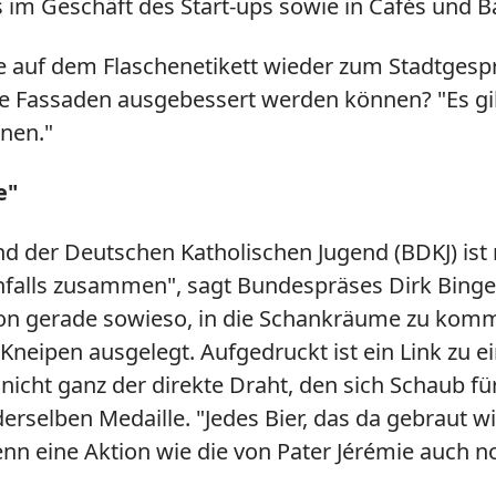
s im Geschäft des Start-ups sowie in Cafés und 
he auf dem Flaschenetikett wieder zum Stadtgespr
 Fassaden ausgebessert werden können? "Es gibt
onen."
e"
d der Deutschen Katholischen Jugend (BDKJ) ist 
enfalls zusammen", sagt Bundespräses Dirk Binge
on gerade sowieso, in die Schankräume zu komm
neipen ausgelegt. Aufgedruckt ist ein Link zu ei
t nicht ganz der direkte Draht, den sich Schaub 
rselben Medaille. "Jedes Bier, das da gebraut wir
nn eine Aktion wie die von Pater Jérémie auch n