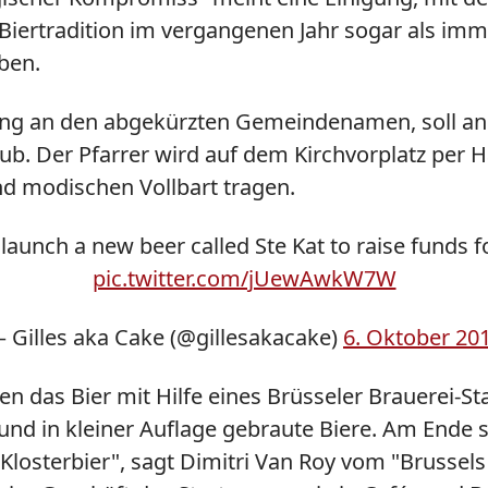
 Biertradition im vergangenen Jahr sogar als imm
ben.
ung an den abgekürzten Gemeindenamen, soll an a
. Der Pfarrer wird auf dem Kirchvorplatz per 
nd modischen Vollbart tragen.
 launch a new beer called Ste Kat to raise funds 
pic.twitter.com/jUewAwkW7W
 Gilles aka Cake (@gillesakacake)
6. Oktober 20
en das Bier mit Hilfe eines Brüsseler Brauerei-St
und in kleiner Auflage gebraute Biere. Am Ende st
s Klosterbier", sagt Dimitri Van Roy vom "Brussel