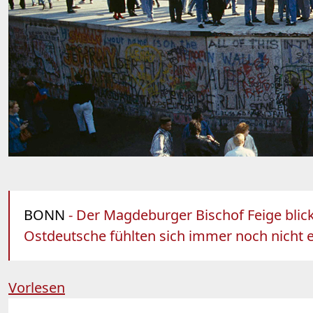
BONN
- Der Magdeburger Bischof Feige blic
Ostdeutsche fühlten sich immer noch nicht 
Vorlesen