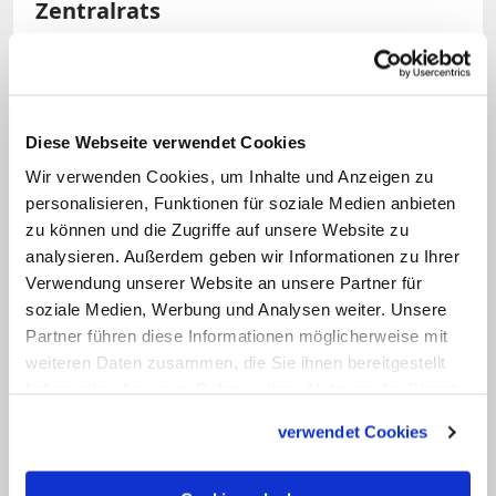
Zentralrats
Dass sich mit dem Vorrücken an die
Spitze des Zentralrats der deutschen
Juden dennoch einiges in seinem Alltag
Diese Webseite verwendet Cookies
verändern wird, ist ihm bewusst. "Ich
Wir verwenden Cookies, um Inhalte und Anzeigen zu
denke, ich werde gerade auf bayerischer
personalisieren, Funktionen für soziale Medien anbieten
zu können und die Zugriffe auf unsere Website zu
Ebene versuchen, noch mehr zu
analysieren. Außerdem geben wir Informationen zu Ihrer
delegieren", sagt Schuster, der Präsident
Verwendung unserer Website an unsere Partner für
des Landesverbandes der Israelitischen
soziale Medien, Werbung und Analysen weiter. Unsere
Kultusgemeinden in Bayern und
Partner führen diese Informationen möglicherweise mit
weiteren Daten zusammen, die Sie ihnen bereitgestellt
Vorsitzender der Kultusgemeinde in
haben oder die sie im Rahmen Ihrer Nutzung der Dienste
Würzburg und Unterfranken ist.
gesammelt haben.
verwendet Cookies
Schuster gilt als ruhiger Denker. "Josef
Schuster ist ein sehr bedächtiger Mann,