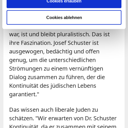
Cookies erlauben
der seine Schritte immer abwägt", sagt
der deutsch-jüdische Historiker Michael
Cookies ablehnen
Wolffsohn. "Die jüdische Gemeinschaft
war, ist und bleibt pluralistisch. Das ist
ihre Faszination. Josef Schuster ist
ausgewogen, bedächtig und offen
genug, um die unterschiedlichen
Strömungen zu einem vernünftigen
Dialog zusammen zu führen, der die
Kontinuität des jüdischen Lebens
garantiert."
Das wissen auch liberale Juden zu
schätzen. "Wir erwarten von Dr. Schuster
Kontinuität, da er zusammen mit seinem