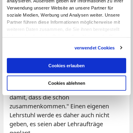
analysieren. Außerdem geben wir Informationen zu Ihrer
Schulen. Laut ORF hat der Buddhismus
Verwendung unserer Website an unsere Partner für
soziale Medien, Werbung und Analysen weiter. Unsere
etwa 25.000 Anhänger. Zurzeit
Partner führen diese Informationen möglicherweise mit
unterrichten bereits 14 buddhistische
weiteren Daten zusammen, die Sie ihnen bereitgestellt
Religionslehrer rund 230 Schüler. Derzeit
haben oder die sie im Rahmen Ihrer Nutzung der Dienste
würden die Curricula für die
gesammelt haben.
verwendet Cookies
buddhistischen Lehrveranstaltungen
erstellt, ab Herbst 2018 könnte es dann
Cookies erlauben
losgehen, erklärte Martschin. Ab vier
oder fünf Studierenden würde
Cookies ablehnen
unterrichtet, "aber wir rechnen nicht
damit, dass die schon
zusammenkommen." Einen eigenen
Lehrstuhl werde es daher auch nicht
geben, es seien aber Lehraufträge
geplant.