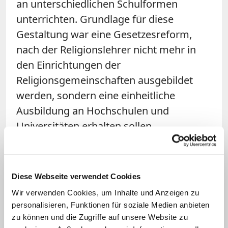
an unterschiedlichen Schulformen
unterrichten. Grundlage für diese
Gestaltung war eine Gesetzesreform,
nach der Religionslehrer nicht mehr in
den Einrichtungen der
Religionsgemeinschaften ausgebildet
werden, sondern eine einheitliche
Ausbildung an Hochschulen und
Universitäten erhalten sollen.
Ab vier oder fünf Studierenden geht
es los
Diese Webseite verwendet Cookies
Wir verwenden Cookies, um Inhalte und Anzeigen zu
Der Buddhismus ist in Österreich seit
personalisieren, Funktionen für soziale Medien anbieten
1983 staatlich anerkannt, seit 1993 gibt
zu können und die Zugriffe auf unsere Website zu
es buddhistischen Religionsunterricht an