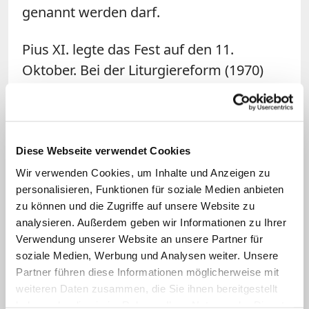
genannt werden darf.
Pius XI. legte das Fest auf den 11.
Oktober. Bei der Liturgiereform (1970)
wurde es auf den 1. Januar verlegt. Zuvor
hatte die Kirche an diesem Tag der
Beschneidung Jesu gedacht – ein
Gedenkfest, das aus Spanien stammend
Diese Webseite verwendet Cookies
im Mittelalter von Rom übernommen
Wir verwenden Cookies, um Inhalte und Anzeigen zu
personalisieren, Funktionen für soziale Medien anbieten
wurde.
zu können und die Zugriffe auf unsere Website zu
analysieren. Außerdem geben wir Informationen zu Ihrer
Das Marienfest am 1. Januar, an dem
Verwendung unserer Website an unsere Partner für
auch der Namensgebung Jesu gedacht
soziale Medien, Werbung und Analysen weiter. Unsere
wird, ist der erste von vielen
Partner führen diese Informationen möglicherweise mit
weiteren Daten zusammen, die Sie ihnen bereitgestellt
Gedenktagen an die Muttergottes im
haben oder die sie im Rahmen Ihrer Nutzung der Dienste