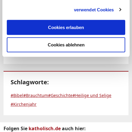
Laufe des Jahres. Zugleich ist der 1.
gesammelt haben.
Januar der Weltfriedenstag. Er wurde mit
verwendet Cookies
der päpstlichen Botschaft vom 8.
Dezember 1967 von Papst Paul VI. ins
Cookies erlauben
Leben gerufen und erstmals 1968
Cookies ablehnen
gefeiert. (meu)
Schlagworte:
#Bibel
#Brauchtum
#Geschichte
#Heilige und Selige
#Kirchenjahr
Folgen Sie
katholisch.de
auch hier: