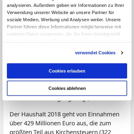
analysieren. Außerdem geben wir Informationen zu Ihrer
kommenden Jahre sei wegen des
Verwendung unserer Website an unsere Partner für
dauerhaft niedrigen Zinsniveaus mit
soziale Medien, Werbung und Analysen weiter. Unsere
erheblich mehr Rückstellungsbedarf für
Partner führen diese Informationen möglicherweise mit
Pensionen zu rechnen. Dafür sei ein
weiteren Daten zusammen, die Sie ihnen bereitgestellt
haben oder die sie im Rahmen Ihrer Nutzung der Dienste
Rückgriff auf die Rücklagen des Bistums
gesammelt haben.
notwendig. Zwar sei mittelfristig wieder
verwendet Cookies
mit höheren Zinserträgen auf die
Rückstellungen zu rechnen, doch "das
Cookies erlauben
Prinzip Hoffnung ist uns für die
Sicherheit der Pensionen unserer
Cookies ablehnen
Mitarbeiter nicht gut genug", so Straus.
Der Haushalt 2018 geht von Einnahmen
über 429 Millionen Euro aus, die zum
größten Teil aus Kirchensteuern (322