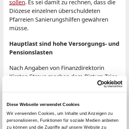
sollen
. Es sei damit zu rechnen, dass die
Diözese einzelnen überschuldeten
Pfarreien Sanierungshilfen gewähren
müsse.
Hauptlast sind hohe Versorgungs- und
Pensionslasten
Nach Angaben von Finanzdirektorin
Kirsten Straus machen dem Bistum Trier
vor allem die hohen Versorgungs- und
Pensionslasten zu schaffen. Gegenüber
2017 stiegen die
Diese Webseite verwendet Cookies
Altersvorsorgeaufwendungen im
Wir verwenden Cookies, um Inhalte und Anzeigen zu
laufenden Jahr um 11,4 Millionen Euro
personalisieren, Funktionen für soziale Medien anbieten
auf 54,9 Millionen Euro. Auch für die
zu können und die Zugriffe auf unsere Website zu