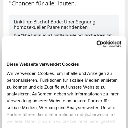
"Chancen für alle" lauten.
Linktipp: Bischof Bode: Über Segnung
homosexueller Paare nachdenken
Die "Ehe für alle" ist mittlerweile politische Realität.
Aber was folgt daraus für die Kirche? Der
Osnabrücker Bischof Franz-Josef Bode will eine
mögliche Segnung homosexueller Paare nicht mehr
tabuisieren. (Artikel vom 10. Januar 2018)
Diese Webseite verwendet Cookies
Zum Artikel: Über Segnung homosexueller Paare
Wir verwenden Cookies, um Inhalte und Anzeigen zu
nachdenken
personalisieren, Funktionen für soziale Medien anbieten
zu können und die Zugriffe auf unsere Website zu
analysieren. Außerdem geben wir Informationen zu Ihrer
In der Radiosendung "Zum Sonntag" auf
Verwendung unserer Website an unsere Partner für
Bayern 2 begrüßt der Münchner Kardinal
soziale Medien, Werbung und Analysen weiter. Unsere
die aktuelle Diskussion um die
Partner führen diese Informationen möglicherweise mit
Vaterunser-Bitte "Führe uns nicht in
weiteren Daten zusammen, die Sie ihnen bereitgestellt
haben oder die sie im Rahmen Ihrer Nutzung der Dienste