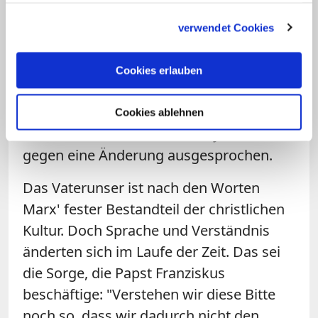
Versuchung". Er bezeichnete es als "sehr
gesammelt haben.
gut, dass wir über eine zentrale Frage
verwendet Cookies
unseres christlichen Betens so ernsthaft
reden". In der Diskussion um die
Cookies erlauben
deutsche Übersetzung der Vaterunser-
Bitte hatte die Deutsche
Cookies ablehnen
Bischofskonferenz sich Ende Januar
gegen eine Änderung ausgesprochen.
Das Vaterunser ist nach den Worten
Marx' fester Bestandteil der christlichen
Kultur. Doch Sprache und Verständnis
änderten sich im Laufe der Zeit. Das sei
die Sorge, die Papst Franziskus
beschäftige: "Verstehen wir diese Bitte
noch so, dass wir dadurch nicht den