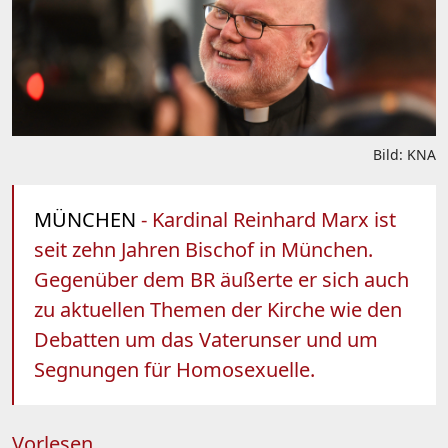
Bild: KNA
MÜNCHEN
- Kardinal Reinhard Marx ist
seit zehn Jahren Bischof in München.
Gegenüber dem BR äußerte er sich auch
zu aktuellen Themen der Kirche wie den
Debatten um das Vaterunser und um
Segnungen für Homosexuelle.
Vorlesen