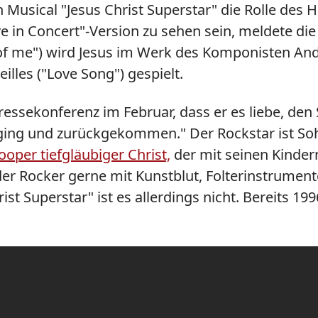
 Musical "Jesus Christ Superstar" die Rolle de
ve in Concert"-Version zu sehen sein, meldete di
l of me") wird Jesus im Werk des Komponisten An
lles ("Love Song") gespielt.
ssekonferenz im Februar, dass er es liebe, den S
ing und zurückgekommen." Der Rockstar ist Sohn
ooper tiefgläubiger Christ,
der mit seinen Kinder
r Rocker gerne mit Kunstblut, Folterinstrumente
hrist Superstar" ist es allerdings nicht. Bereits 