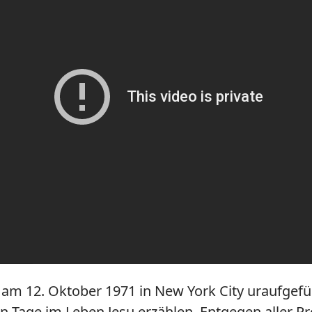
am 12. Oktober 1971 in New York City uraufgefüh
ben Tage im Leben Jesu erzählen. Entgegen aller P