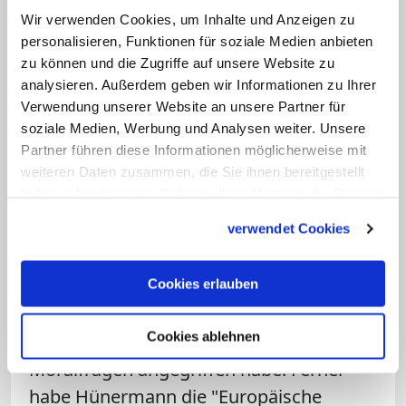
Bildes in so einer Weise änderte, dass es
Wir verwenden Cookies, um Inhalte und Anzeigen zu
personalisieren, Funktionen für soziale Medien anbieten
fotojournalistische Standards verletzt".
zu können und die Zugriffe auf unsere Website zu
analysieren. Außerdem geben wir Informationen zu Ihrer
Erst später wurde ein dritter Absatz aus
Verwendung unserer Website an unsere Partner für
dem Brief bekannt
, in dem sich Benedikt
soziale Medien, Werbung und Analysen weiter. Unsere
XVI. verwundert über die Beteiligung des
Partner führen diese Informationen möglicherweise mit
weiteren Daten zusammen, die Sie ihnen bereitgestellt
deutschen Theologen Peter Hünermann
haben oder die sie im Rahmen Ihrer Nutzung der Dienste
äußert. Diesem warf er unter anderem
gesammelt haben.
verwendet Cookies
"antipäpstliche" Kampagnen vor. Weiter
erinnert er an die maßgebliche
Beteiligung Hünermanns an der "Kölner
Cookies erlauben
Erklärung", die auf heftige Weise die
Cookies ablehnen
Lehrautorität des Papstes besonders in
Moralfragen angegriffen habe. Ferner
habe Hünermann die "Europäische