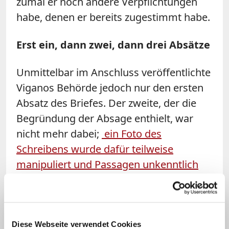
zumal er noch andere Verpflichtungen
habe, denen er bereits zugestimmt habe.
Erst ein, dann zwei, dann drei Absätze
Unmittelbar im Anschluss veröffentlichte
Viganos Behörde jedoch nur den ersten
Absatz des Briefes. Der zweite, der die
Begründung der Absage enthielt, war
nicht mehr dabei;
ein Foto des
Schreibens wurde dafür teilweise
manipuliert und Passagen unkenntlich
gemacht
. Die US-amerikanische
Nachrichtenagentur Associated Press
wertet das Vorgehen als eine
Manipulation, die "die Bedeutung des
Diese Webseite verwendet Cookies