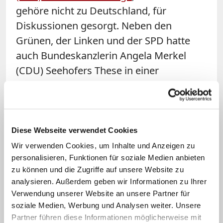
gehöre nicht zu Deutschland, für
Diskussionen gesorgt. Neben den
Grünen, der Linken und der SPD hatte
auch Bundeskanzlerin Angela Merkel
(CDU) Seehofers These in einer
Regierungserklärung widersprochen.
Zustimmung bekam Seehofer dagegen
vom langjährigen
Bundestagsabgeordneten Wolfgang
Diese Webseite verwendet Cookies
Bosbach (CDU). "Viele Menschen
Wir verwenden Cookies, um Inhalte und Anzeigen zu
personalisieren, Funktionen für soziale Medien anbieten
diskutieren über das Thema, und sie
zu können und die Zugriffe auf unsere Website zu
wollen wissen, wer welche Haltung in
analysieren. Außerdem geben wir Informationen zu Ihrer
dieser Frage einnimmt", sagte Bosbach
Verwendung unserer Website an unsere Partner für
der "Welt". Seehofer habe nicht völlig
soziale Medien, Werbung und Analysen weiter. Unsere
Partner führen diese Informationen möglicherweise mit
grundlos oder pauschal religiöse oder