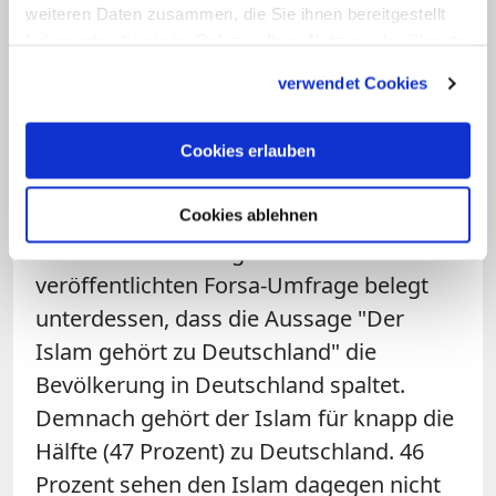
weiteren Daten zusammen, die Sie ihnen bereitgestellt
philosophische Betrachtungen über Rolle
haben oder die sie im Rahmen Ihrer Nutzung der Dienste
und Stellung des
Islam
in
Deutschland
gesammelt haben.
verwendet Cookies
angestellt, sondern der These
widersprochen, dass der
Islam
zur
Cookies erlauben
nationalen Identität der Bundesrepublik
gehöre.
Cookies ablehnen
Eine am Donnerstag in Köln
veröffentlichten Forsa-Umfrage belegt
unterdessen, dass die Aussage "Der
Islam
gehört zu
Deutschland
" die
Bevölkerung in
Deutschland spaltet
.
Demnach gehört der
Islam
für knapp die
Hälfte (47 Prozent) zu
Deutschland
. 46
Prozent sehen den
Islam
dagegen nicht