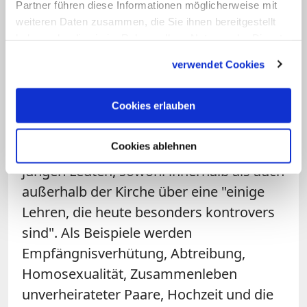
Partner führen diese Informationen möglicherweise mit
weiteren Daten zusammen, die Sie ihnen bereitgestellt
Meinungsverschiedenheiten über
haben oder die sie im Rahmen Ihrer Nutzung der Dienste
kirchliche Morallehre
gesammelt haben.
verwendet Cookies
Auch die schwindende Akzeptanz der
Cookies erlauben
kirchlichen Morallehre sprechen die
Jugendlichen an. Es gebe oft große
Cookies ablehnen
Meinungsverschiedenheiten unter
jungen Leuten, sowohl innerhalb als auch
außerhalb der Kirche über eine "einige
Lehren, die heute besonders kontrovers
sind". Als Beispiele werden
Empfängnisverhütung, Abtreibung,
Homosexualität, Zusammenleben
unverheirateter Paare, Hochzeit und die