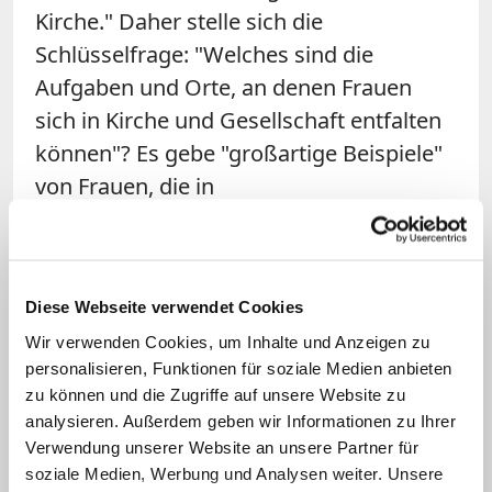
Kirche." Daher stelle sich die
Schlüsselfrage: "Welches sind die
Aufgaben und Orte, an denen Frauen
sich in Kirche und Gesellschaft entfalten
können"? Es gebe "großartige Beispiele"
von Frauen, die in
Ordensgemeinschaften oder als Laien
Führungspositionen innehätten,
schreiben die Jugendlichen. "Aber für
Diese Webseite verwendet Cookies
einige junge Frauen sind diese Beispiele
Wir verwenden Cookies, um Inhalte und Anzeigen zu
nicht immer sichtbar". Die Kirche müsse
personalisieren, Funktionen für soziale Medien anbieten
bei diesem Thema eine "echte
zu können und die Zugriffe auf unsere Website zu
Diskussion" zulassen und "Offenheit für
analysieren. Außerdem geben wir Informationen zu Ihrer
die verschiedenen Ideen und
Verwendung unserer Website an unsere Partner für
soziale Medien, Werbung und Analysen weiter. Unsere
Erfahrungen" zeigen.