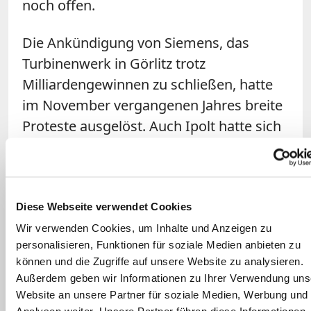
noch offen.
Die Ankündigung von Siemens, das
Turbinenwerk in Görlitz trotz
Milliardengewinnen zu schließen, hatte
im November vergangenen Jahres breite
Proteste ausgelöst. Auch Ipolt hatte sich
dem Protest angeschlossen und unter
anderem
in einem Offenen Brief an die
Konzernleitung appelliert
, nach anderen
Lösungen zu suchen. (mkr/stz)
Diese Webseite verwendet Cookies
Wir verwenden Cookies, um Inhalte und Anzeigen zu
personalisieren, Funktionen für soziale Medien anbieten zu
können und die Zugriffe auf unsere Website zu analysieren.
Außerdem geben wir Informationen zu Ihrer Verwendung uns
Website an unsere Partner für soziale Medien, Werbung und