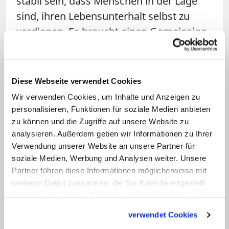
stabil sein, dass Menschen in der Lage
sind, ihren Lebensunterhalt selbst zu
verdienen. Es braucht einen Gemeinsinn
aller, die in Entwicklungshilfeländern oder
-regionen leben, dass sie sich vor allen
Dingen nicht gegenseitig bekämpfen,
Diese Webseite verwendet Cookies
sondern eine gemeinsame Perspektive
Wir verwenden Cookies, um Inhalte und Anzeigen zu
entwickeln. So ausgeweitet hat die
personalisieren, Funktionen für soziale Medien anbieten
Entwicklungshilfe einen tiefen Sinn und
zu können und die Zugriffe auf unsere Website zu
analysieren. Außerdem geben wir Informationen zu Ihrer
ist sehr hilfreich. Ich gehöre aber auf
Verwendung unserer Website an unsere Partner für
keinen Fall zu denen, die das eine gegen
soziale Medien, Werbung und Analysen weiter. Unsere
das andere ausspielen.
Partner führen diese Informationen möglicherweise mit
weiteren Daten zusammen, die Sie ihnen bereitgestellt
Frage: Aber Sie können die Kritik an
haben oder die sie im Rahmen Ihrer Nutzung der Dienste
gesammelt haben.
den Forderungen der
verwendet Cookies
Verteidigungsministerin verstehen?