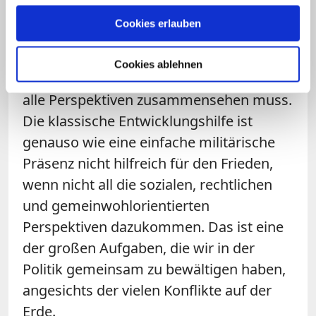
Cookies erlauben
Overbeck:
Ich nehme die Motive der
Kritiker genauso wahr wie die der
Cookies ablehnen
Unterstützer und weiß, dass man eben
alle Perspektiven zusammensehen muss.
Die klassische Entwicklungshilfe ist
genauso wie eine einfache militärische
Präsenz nicht hilfreich für den Frieden,
wenn nicht all die sozialen, rechtlichen
und gemeinwohlorientierten
Perspektiven dazukommen. Das ist eine
der großen Aufgaben, die wir in der
Politik gemeinsam zu bewältigen haben,
angesichts der vielen Konflikte auf der
Erde.