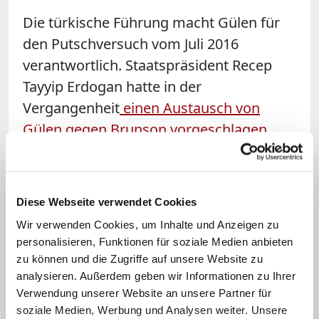
Die türkische Führung macht Gülen für
den Putschversuch vom Juli 2016
verantwortlich. Staatspräsident Recep
Tayyip Erdogan hatte in der
Vergangenheit
einen Austausch von
Gülen gegen Brunson vorgeschlagen
.
Vor Trump hatte bereits das US-
Außenministerium die türkische
Regierung dazu aufgerufen, "diesen Fall
Diese Webseite verwendet Cookies
in einer schnellen, transparenten und
Wir verwenden Cookies, um Inhalte und Anzeigen zu
fairen Weise zu lösen." Der Fall belastet
personalisieren, Funktionen für soziale Medien anbieten
die Beziehungen zwischen Ankara und
zu können und die Zugriffe auf unsere Website zu
Washington schwer.
analysieren. Außerdem geben wir Informationen zu Ihrer
Verwendung unserer Website an unsere Partner für
soziale Medien, Werbung und Analysen weiter. Unsere
Brunson lebt seit über 20 Jahren in der