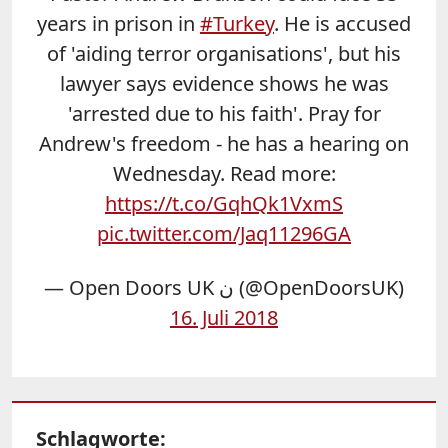
years in prison in
#Turkey
. He is accused
of 'aiding terror organisations', but his
lawyer says evidence shows he was
'arrested due to his faith'. Pray for
Andrew's freedom - he has a hearing on
Wednesday. Read more:
https://t.co/GqhQk1VxmS
pic.twitter.com/Jaq11296GA
— Open Doors UK ن (@OpenDoorsUK)
16. Juli 2018
Schlagworte: