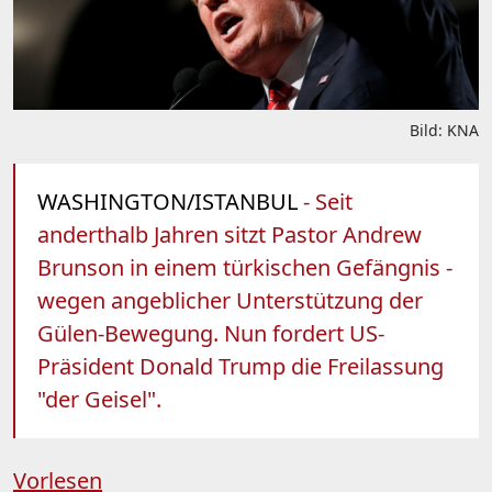
Bild: KNA
WASHINGTON/ISTANBUL
- Seit
anderthalb Jahren sitzt Pastor Andrew
Brunson in einem türkischen Gefängnis -
wegen angeblicher Unterstützung der
Gülen-Bewegung. Nun fordert US-
Präsident Donald Trump die Freilassung
"der Geisel".
Vorlesen