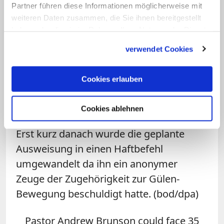
Partner führen diese Informationen möglicherweise mit
Türkei und stand bis zu seiner
weiteren Daten zusammen, die Sie ihnen bereitgestellt
Inhaftierung der evangelischen
haben oder die sie im Rahmen Ihrer Nutzung der Dienste
"Auferstehungskirche" in Izmir vor. Im
gesammelt haben.
verwendet Cookies
Oktober 2016 nahm man ihn zunächst in
Abschiebehaft, da er mit finanziellen
Cookies erlauben
Mitteln aus dem Ausland missionarische
Initiativen ins Leben gerufen und damit
Cookies ablehnen
die Staatsicherheit gefährdet haben solle.
Erst kurz danach wurde die geplante
Ausweisung in einen Haftbefehl
umgewandelt da ihn ein anonymer
Zeuge der Zugehörigkeit zur Gülen-
Bewegung beschuldigt hatte. (bod/dpa)
Pastor Andrew Brunson could face 35