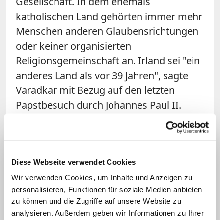
Gesellschaft. In dem ehemals
katholischen Land gehörten immer mehr
Menschen anderen Glaubensrichtungen
oder keiner organisierten
Religionsgemeinschaft an. Irland sei "ein
anderes Land als vor 39 Jahren", sagte
Varadkar mit Bezug auf den letzten
Papstbesuch durch Johannes Paul II.
Weiter stellte sich der Regierungschef
hinter Liberalisierungen der Familien-
und Abtreibungsgesetzgebung. Irische
Abgeordnete und Bürger hätten erkannt,
Diese Webseite verwendet Cookies
"dass Ehen nicht immer gelingen, dass
Wir verwenden Cookies, um Inhalte und Anzeigen zu
personalisieren, Funktionen für soziale Medien anbieten
Frauen ihre eigenen Entscheidungen
zu können und die Zugriffe auf unsere Website zu
treffen sollten und dass Familien viele
analysieren. Außerdem geben wir Informationen zu Ihrer