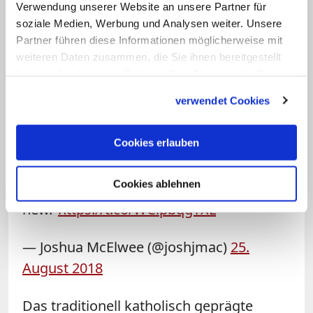
Formen haben können", auch mit
Verwendung unserer Website an unsere Partner für
gleichgeschlechtlichen Partnern.
soziale Medien, Werbung und Analysen weiter. Unsere
Partner führen diese Informationen möglicherweise mit
Varadkar lebt selbst mit einem
weiteren Daten zusammen, die Sie ihnen bereitgestellt
männlichen Partner zusammen.
haben oder die sie im Rahmen Ihrer Nutzung der Dienste
gesammelt haben.
verwendet Cookies
Marie Collins (
@marielco
) -- Irish abuse
survivor, former papal commission
Cookies erlauben
member, and attendee of the pope's
address in Ireland today -- said simply:
Cookies ablehnen
"Disappointing, nothing
new."
https://t.co/WCipbqgYXL
— Joshua McElwee (@joshjmac)
25.
August 2018
Das traditionell katholisch geprägte