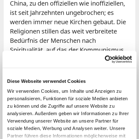
China, zu den offiziellen wie inoffiziellen,
ist seit Jahrzehnten ungebrochen; es
werden immer neue Kirchen gebaut. Die
Religionen stillen das weit verbreitete
Bedürfnis der Menschen nach
Spiritualität, auf das der Kommunismus
keine Antwort hat. Das weiß auch die
Führung in Peking - die deshalb
eigentlich ein Interesse daran hat,
Diese Webseite verwendet Cookies
Glaubensgemeinschaften zu fördern.
Wir verwenden Cookies, um Inhalte und Anzeigen zu
personalisieren, Funktionen für soziale Medien anbieten
zu können und die Zugriffe auf unsere Website zu
Linktipp: "Ein Abkommen zum jetzigen
Zeitpunkt wäre heikel"
analysieren. Außerdem geben wir Informationen zu Ihrer
Verwendung unserer Website an unsere Partner für
Einen Tag vor dem Abkommen zwischen China und
dem Vatikan warnte die Sinologin Katharina
soziale Medien, Werbung und Analysen weiter. Unsere
Wenzel-Teuber: Ein solches Abkommen berge für
Partner führen diese Informationen möglicherweise mit