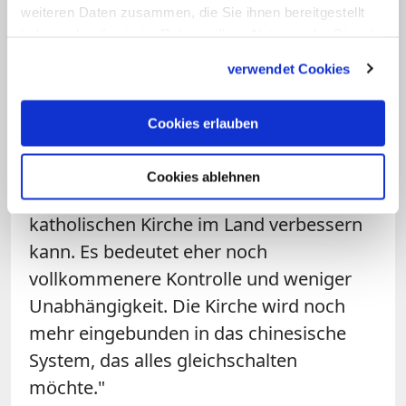
die chinesischen Gläubigen auch erhebliche
weiteren Daten zusammen, die Sie ihnen bereitgestellt
Risiken.
haben oder die sie im Rahmen Ihrer Nutzung der Dienste
gesammelt haben.
Zum Interview
verwendet Cookies
Gleichzeitig warnt der Kirchenkenner aus
Cookies erlauben
Peking vor einem immer perfekteren und
besser organisierten Staat. "Ich glaube
Cookies ablehnen
kaum, dass ein Abkommen die Lage der
katholischen Kirche im Land verbessern
kann. Es bedeutet eher noch
vollkommenere Kontrolle und weniger
Unabhängigkeit. Die Kirche wird noch
mehr eingebunden in das chinesische
System, das alles gleichschalten
möchte."