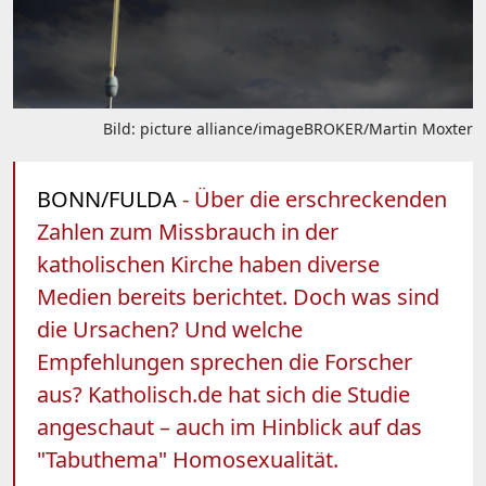
Bild: picture alliance/imageBROKER/Martin Moxter
BONN/FULDA
- Über die erschreckenden
Zahlen zum Missbrauch in der
katholischen Kirche haben diverse
Medien bereits berichtet. Doch was sind
die Ursachen? Und welche
Empfehlungen sprechen die Forscher
aus? Katholisch.de hat sich die Studie
angeschaut – auch im Hinblick auf das
"Tabuthema" Homosexualität.