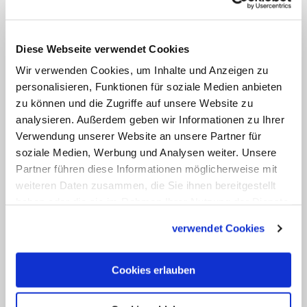
Allgemeinen. Zwar habe die Mehrzahl der
Diözesen mittlerweile
Diese Webseite verwendet Cookies
sexualpädagogische Module in die
Wir verwenden Cookies, um Inhalte und Anzeigen zu
Priesterausbildung übernommen. Mit
personalisieren, Funktionen für soziale Medien anbieten
Bezug auf das Thema Missbrauch
zu können und die Zugriffe auf unsere Website zu
dauerten sie aber lediglich ein bis zwei
analysieren. Außerdem geben wir Informationen zu Ihrer
Verwendung unserer Website an unsere Partner für
Tage. Unterrichtseinheiten, die sich
soziale Medien, Werbung und Analysen weiter. Unsere
allgemein mit dem Thema Sexualität
Partner führen diese Informationen möglicherweise mit
befassten, würden darüber hinaus nur in
weiteren Daten zusammen, die Sie ihnen bereitgestellt
62,5 Prozent der Diözesen mit
haben oder die sie im Rahmen Ihrer Nutzung der Dienste
gesammelt haben.
Priesterseminar angeboten. Angesichts
verwendet Cookies
der Herausforderungen, den gerade der
Zölibat lebenslang an katholische
Cookies erlauben
Priester stelle, seien Zeit und Bedeutung,
die der Thematik gewidmet würden