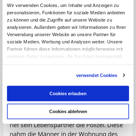
Wohnung des Priesters verhaftet
Wir verwenden Cookies, um Inhalte und Anzeigen zu
personalisieren, Funktionen für soziale Medien anbieten
Die Staatsanwaltschaft fordert eine
zu können und die Zugriffe auf unsere Website zu
Freiheitsstrafe von 40 Monaten für den
analysieren. Außerdem geben wir Informationen zu Ihrer
Haupttäter und 15 Monate bedingte
Verwendung unserer Website an unsere Partner für
soziale Medien, Werbung und Analysen weiter. Unsere
Strafe – eine nach dem schweizerischen
Partner führen diese Informationen möglicherweise mit
Strafrecht nur zum Teil vollstreckte Strafe
weiteren Daten zusammen, die Sie ihnen bereitgestellt
– für den anderen Beschuldigten; für
haben oder die sie im Rahmen Ihrer Nutzung der Dienste
beide Slowaken fordert sie fünf Jahre
gesammelt haben.
verwendet Cookies
Landesverweis. Das Urteil werde
kommende Woche erwartet.
Cookies erlauben
Als die Männer den frisch pensionierten
Cookies ablehnen
Pfarrer mit den Fotos erpressen wollten,
rief sein Lebenspartner die Polizei. Diese
nahm die Männer in der Wohnung des