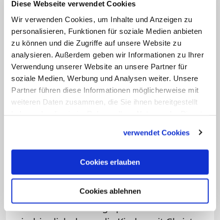
auch persönlich oft mehr Macht- und
Diese Webseite verwendet Cookies
Hilflosigkeit gespürt, als dass er "über
Wir verwenden Cookies, um Inhalte und Anzeigen zu
Machtausübung nachgedacht" hätte.
personalisieren, Funktionen für soziale Medien anbieten
zu können und die Zugriffe auf unsere Website zu
"Das Thema sexualisierter Gewalt in der
analysieren. Außerdem geben wir Informationen zu Ihrer
Kirche und der Umgang mit anderen
Verwendung unserer Website an unsere Partner für
Fragen stellen auch meinen persönlichen
soziale Medien, Werbung und Analysen weiter. Unsere
Glauben auf den Prüfstand. Die
Partner führen diese Informationen möglicherweise mit
weiteren Daten zusammen, die Sie ihnen bereitgestellt
menschliche und dunkle Seite der Kirche
haben oder die sie im Rahmen Ihrer Nutzung der Dienste
habe ich nie so hautnah erlebt wie in den
gesammelt haben.
verwendet Cookies
Monaten als Bischof", schreibt Kohlgraf,
der 2017 die Nachfolge von
Kardinal Karl
Cookies erlauben
Lehmann
an der Spitze des Bistums
Mainz antrat.
Cookies ablehnen
Der frühere Theologieprofessor warnte