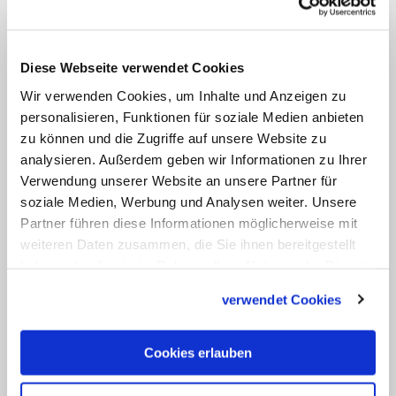
Burke: Papst stiftet Verwirrung
Diese Webseite verwendet Cookies
Gleichzeitig warf sie dem Papst vor, zu
Wir verwenden Cookies, um Inhalte und Anzeigen zu
wenig gegen Missbrauch zu tun. Die
personalisieren, Funktionen für soziale Medien anbieten
Kommission habe ihm Vorschläge
zu können und die Zugriffe auf unsere Website zu
unterbreitet. Er habe sie genehmigt, aber
analysieren. Außerdem geben wir Informationen zu Ihrer
Verwendung unserer Website an unsere Partner für
deren Umsetzung nicht kontrolliert.
soziale Medien, Werbung und Analysen weiter. Unsere
Partner führen diese Informationen möglicherweise mit
Der US-amerikanische Kardinal Raymond
weiteren Daten zusammen, die Sie ihnen bereitgestellt
Leo Burke dagegen beschuldigt
haben oder die sie im Rahmen Ihrer Nutzung der Dienste
Franziskus, Verwirrung zu stiften. Einen
gesammelt haben.
verwendet Cookies
Rücktritt des Papstes will Burke in dem
Beitrag nicht fordern. Es treffe aber zu,
Cookies erlauben
dass aus Sicht früherer Theologen ein
Papst, der von seinem Amt vor allem in