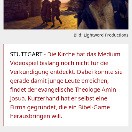
Bild: Lightword Productions
STUTTGART
- Die Kirche hat das Medium
Videospiel bislang noch nicht für die
Verkündigung entdeckt. Dabei könnte sie
gerade damit junge Leute erreichen,
findet der evangelische Theologe Amin
Josua. Kurzerhand hat er selbst eine
Firma gegründet, die ein Bibel-Game
herausbringen will.