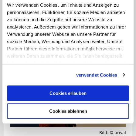
relevanten biblischen Ereignisse und
Wir verwenden Cookies, um Inhalte und Anzeigen zu
Bibelstellen ein – und zwar auf eine
personalisieren, Funktionen für soziale Medien anbieten
Weise, die nicht belehrend ist, sondern
zu können und die Zugriffe auf unsere Website zu
eine andere Deutungsperspektive
analysieren. Außerdem geben wir Informationen zu Ihrer
Verwendung unserer Website an unsere Partner für
eröffnet." Der Charakter könne sich auch
soziale Medien, Werbung und Analysen weiter. Unsere
für das "Falsche" entscheiden. Meistens
Partner führen diese Informationen möglicherweise mit
kann man zwischen drei Optionen
weiteren Daten zusammen, die Sie ihnen bereitgestellt
wählen.
haben oder die sie im Rahmen Ihrer Nutzung der Dienste
gesammelt haben.
verwendet Cookies
Cookies erlauben
Cookies ablehnen
Bild: © privat