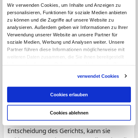
Wir verwenden Cookies, um Inhalte und Anzeigen zu
personalisieren, Funktionen für soziale Medien anbieten
zu können und die Zugriffe auf unsere Website zu
analysieren. Außerdem geben wir Informationen zu Ihrer
Verwendung unserer Website an unsere Partner für
soziale Medien, Werbung und Analysen weiter. Unsere
Partner führen diese Informationen möglicherweise mit
Oberstes Gericht lehnt Berufung gegen
weiteren Daten zusammen, die Sie ihnen bereitgestellt
haben oder die sie im Rahmen Ihrer Nutzung der Dienste
Freilassung ab
gesammelt haben.
Freispruch bestätigt: Asia Bibi darf
verwendet Cookies
Pakistan verlassen!
Der Berufungsantrag gegen den
Cookies erlauben
Freispruch der ursprünglich wegen
Blasphemie zum Tode verurteilten Christin
Cookies ablehnen
Asia Bibi ist unzulässig. Nach der
Entscheidung des Gerichts, kann sie