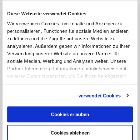
Symbol des Glaubens weit über Paris
Diese Webseite verwendet Cookies
hinaus" Seit Jahrhunderten werd in dieser
Wir verwenden Cookies, um Inhalte und Anzeigen zu
Kathedrale gebetet und Gottesdienst
personalisieren, Funktionen für soziale Medien anbieten
gefeiert. Für unzählige Menschen sei sie
zu können und die Zugriffe auf unsere Website zu
eine geistliche Heimat. "Meine Gedanken
analysieren. Außerdem geben wir Informationen zu Ihrer
sind heute bei ihnen. Es ist ein sehr
Verwendung unserer Website an unsere Partner für
soziale Medien, Werbung und Analysen weiter. Unsere
großer Verlust", so Heße. Am Dienstag
Partner führen diese Informationen möglicherweise mit
um 12 Uhr werde der Hamburger St.-
weiteren Daten zusammen, die Sie ihnen bereitgestellt
Marien-Dom wie die evangelischen
haben oder die sie im Rahmen Ihrer Nutzung der Dienste
Hauptkirchen der Stadt die Trauerglocke
gesammelt haben.
verwendet Cookies
als Zeichen der Anteilnahme und des
Mitgefühls läuten, hieß es. Auch die
Cookies erlauben
Diözesen Köln, Mainz, Freiburg und
Regensburg kündigten Gebet und Geläut
Cookies ablehnen
für Notre-Dame an.