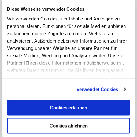
Kandidaten zu sichten. Ob er seine
Diese Webseite verwendet Cookies
Vorschläge schon nach Rom geschickt
Wir verwenden Cookies, um Inhalte und Anzeigen zu
hat, ist unklar. Ebenso wenig wird mit
personalisieren, Funktionen für soziale Medien anbieten
einer nochmaligen Verlängerung der
zu können und die Zugriffe auf unsere Website zu
Amtszeit von Huonder gerechnet. Für
analysieren. Außerdem geben wir Informationen zu Ihrer
Verwendung unserer Website an unsere Partner für
wahrscheinlicher halten Beobachter eine
soziale Medien, Werbung und Analysen weiter. Unsere
Übergangslösung.
Partner führen diese Informationen möglicherweise mit
weiteren Daten zusammen, die Sie ihnen bereitgestellt
Wird Huonder oder ein anderer
haben oder die sie im Rahmen Ihrer Nutzung der Dienste
Administrator?
gesammelt haben.
verwendet Cookies
Dazu gibt es drei mögliche Szenarien, wie
Cookies erlauben
Joseph Bonnemain, Offizial im Bistum
Chur, kürzlich im Infoblatt der
Cookies ablehnen
katholischen Kirche im Kanton Zürich