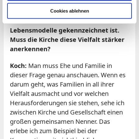
kompatibel mit der gesellschaftlichen
Realität, die gerade in letzter Zeit von
Cookies ablehnen
einer enormen Vielfalt familiärer
Lebensmodelle gekennzeichnet ist.
Muss die Kirche diese Vielfalt stärker
anerkennen?
Koch:
Man muss Ehe und Familie in
dieser Frage genau anschauen. Wenn es
darum geht, was Familien in all ihrer
Vielfalt ausmacht und vor welchen
Herausforderungen sie stehen, sehe ich
zwischen Kirche und Gesellschaft einen
großen gemeinsamen Nenner. Das
erlebe ich zum Beispiel bei der