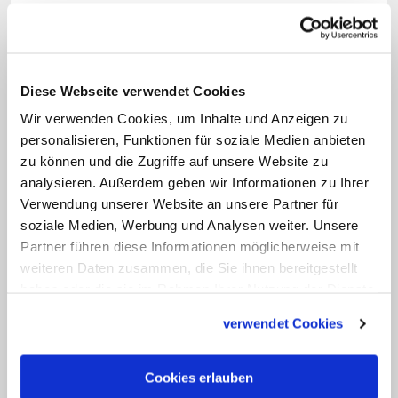
familienfreundliche
Beschäftigungsmodelle zu entwickeln.
Und ich denke, dass das in den
kommenden Jahren noch zunehmen
Diese Webseite verwendet Cookies
wird. Die meisten Unternehmen haben
Wir verwenden Cookies, um Inhalte und Anzeigen zu
mittlerweile verstanden, dass eine gute
personalisieren, Funktionen für soziale Medien anbieten
zu können und die Zugriffe auf unsere Website zu
Vereinbarkeit von Familie und Beruf für
analysieren. Außerdem geben wir Informationen zu Ihrer
viele Arbeitnehmer ein entscheidender
Verwendung unserer Website an unsere Partner für
Faktor ist, den man nicht mehr
soziale Medien, Werbung und Analysen weiter. Unsere
ignorieren kann.
Partner führen diese Informationen möglicherweise mit
weiteren Daten zusammen, die Sie ihnen bereitgestellt
haben oder die sie im Rahmen Ihrer Nutzung der Dienste
Frage: Kommen wir zu einem anderen
gesammelt haben.
Thema: Die katholische Definition von
verwendet Cookies
Ehe und Familie ist sehr klar.
Allerdings ist sie immer weniger
Cookies erlauben