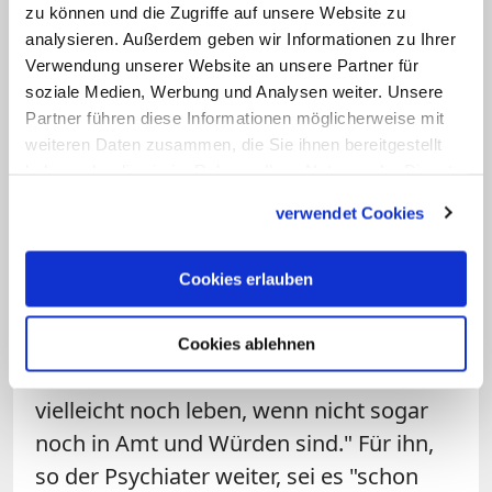
zu können und die Zugriffe auf unsere Website zu
vermeiden."
analysieren. Außerdem geben wir Informationen zu Ihrer
Verwendung unserer Website an unsere Partner für
Die Aufarbeitung müsste aus Dreßings
soziale Medien, Werbung und Analysen weiter. Unsere
Sicht "überregional erfolgen, nach
Partner führen diese Informationen möglicherweise mit
einheitlichen Standards und unter
weiteren Daten zusammen, die Sie ihnen bereitgestellt
haben oder die sie im Rahmen Ihrer Nutzung der Dienste
Einbeziehung der Betroffenen". In
gesammelt haben.
diesem Zusammenhang müssten auch
verwendet Cookies
die Strukturen noch näher untersucht
werden, die die Vertuschung des
Cookies erlauben
Missbrauchs begünstigt haben: "Dabei
ist natürlich auch damit zu rechnen, dass
Cookies ablehnen
Verantwortliche benannt werden, die
vielleicht noch leben, wenn nicht sogar
noch in Amt und Würden sind." Für ihn,
so der Psychiater weiter, sei es "schon