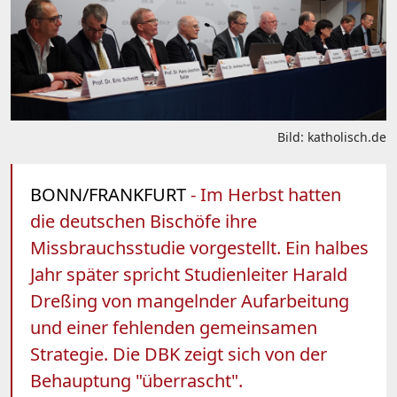
Bild: katholisch.de
BONN/FRANKFURT
- Im Herbst hatten
die deutschen Bischöfe ihre
Missbrauchsstudie vorgestellt. Ein halbes
Jahr später spricht Studienleiter Harald
Dreßing von mangelnder Aufarbeitung
und einer fehlenden gemeinsamen
Strategie. Die DBK zeigt sich von der
Behauptung "überrascht".