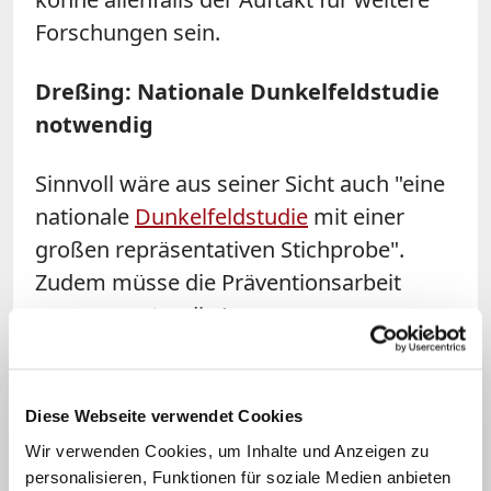
Forschungen sein.
Dreßing: Nationale Dunkelfeldstudie
notwendig
Sinnvoll wäre aus seiner Sicht auch "eine
nationale
Dunkelfeldstudie
mit einer
großen repräsentativen Stichprobe".
Zudem müsse die Präventionsarbeit
genauer unter die Lupe genommen
werden. Ohne Evaluation bleibe diese "im
besten Fall Stückwerk. Im ungünstigen
Fall kann sie von Verantwortlichen als
Diese Webseite verwendet Cookies
Feigenblatt missbraucht werden, um
Wir verwenden Cookies, um Inhalte und Anzeigen zu
notwendige strukturelle Reformen zu
personalisieren, Funktionen für soziale Medien anbieten