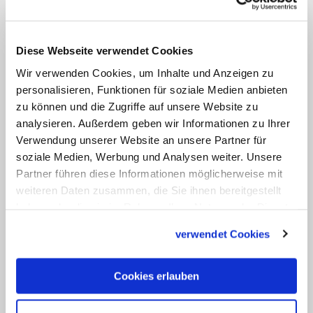
dafür zu machen, andere Teile der
Weltkirche "als kulturell und religiös
unterentwickelt" zu bewerten. Dies sei
Diese Webseite verwendet Cookies
herablassendes Verhalten.
Wir verwenden Cookies, um Inhalte und Anzeigen zu
personalisieren, Funktionen für soziale Medien anbieten
Mehr Frauen in kirchlichen
zu können und die Zugriffe auf unsere Website zu
Leitungsfunktionen
analysieren. Außerdem geben wir Informationen zu Ihrer
Verwendung unserer Website an unsere Partner für
soziale Medien, Werbung und Analysen weiter. Unsere
Kohlgraf wies darauf hin, dass die Weihe
Partner führen diese Informationen möglicherweise mit
von Frauen die ökumenischen
weiteren Daten zusammen, die Sie ihnen bereitgestellt
Beziehungen zur Orthodoxie gefährde.
haben oder die sie im Rahmen Ihrer Nutzung der Dienste
Zudem sei auch von ihm die "persönliche
gesammelt haben.
verwendet Cookies
Gewissensfrage" schwer zu beantworten,
"ob die letzten 2.000 Jahre
Cookies erlauben
Kirchengeschichte den Willen Jesu
tatsächlich derart missverstanden haben