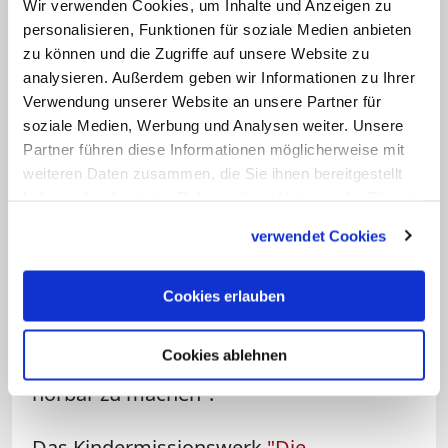
"Wir wünschen Dirk für seine neue
Wir verwenden Cookies, um Inhalte und Anzeigen zu
Tätigkeit viel Erfolg und Gottes Segen.
personalisieren, Funktionen für soziale Medien anbieten
zu können und die Zugriffe auf unsere Website zu
Auch wenn uns Dirks Abschied vom BDKJ
analysieren. Außerdem geben wir Informationen zu Ihrer
nicht leichtfallen wird, freuen wir uns
Verwendung unserer Website an unsere Partner für
sehr, dass er Verantwortung in zwei uns
soziale Medien, Werbung und Analysen weiter. Unsere
nahestehenden Hilfswerken
Partner führen diese Informationen möglicherweise mit
weiteren Daten zusammen, die Sie ihnen bereitgestellt
übernehmen wird", sagte die BDKJ-
haben oder die sie im Rahmen Ihrer Nutzung der Dienste
Bundesvorsitzende Lisi Maier am
gesammelt haben.
verwendet Cookies
Montag. Die Bundesvorsitzenden
Katharina Norpoth und Thomas Andonie
Cookies erlauben
ergänzten ihren Dank "für viereinhalb
Jahre engagierten Einsatz, die Stimme
Cookies ablehnen
der Jugend in der katholischen Kirche
hörbar zu machen".
Das Kindermissionswerk
"Die