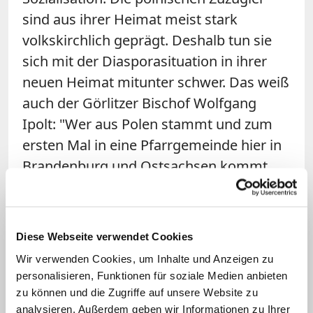
sind aus ihrer Heimat meist stark
volkskirchlich geprägt. Deshalb tun sie
sich mit der Diasporasituation in ihrer
neuen Heimat mitunter schwer. Das weiß
auch der Görlitzer Bischof Wolfgang
Ipolt: "Wer aus Polen stammt und zum
ersten Mal in eine Pfarrgemeinde hier in
Brandenburg und Ostsachsen kommt,
fühlt sich sicher etwas fremd: Unsere Art,
katholische Kirche zu leben, ist anders als
in Polen." Umso wichtiger sei es, den
Diese Webseite verwendet Cookies
Neubürgern Ansprechpartner zu nennen,
Wir verwenden Cookies, um Inhalte und Anzeigen zu
die ihnen dabei helfen könnten, in die
personalisieren, Funktionen für soziale Medien anbieten
Gemeinden hineinzukommen und
zu können und die Zugriffe auf unsere Website zu
analysieren. Außerdem geben wir Informationen zu Ihrer
anzudocken.