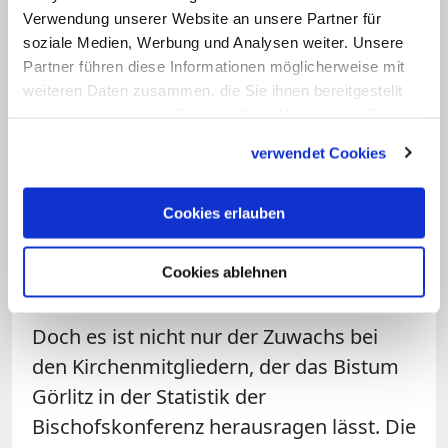
Verwendung unserer Website an unsere Partner für
soziale Medien, Werbung und Analysen weiter. Unsere
Linktipp: Die Menschen mit der Botschaft des
Partner führen diese Informationen möglicherweise mit
Glaubens in Berührung bringen
weiteren Daten zusammen, die Sie ihnen bereitgestellt
Sein schönster Erfolg als Görlitzer Bischof war
haben oder die sie im Rahmen Ihrer Nutzung der Dienste
bislang wohl die Neugründung des
gesammelt haben.
Zisterzienserklosters in Neuzelle. An diesem
verwendet Cookies
Sonntag hat Wolfgang Ipolt aber auch ganz
persönlich Grund zum Feiern: Der Oberhirte wird
Cookies erlauben
65 Jahre alt. Katholisch.de zeichnet seinen
bisherigen Lebensweg nach. (Artikel von März 2019)
Cookies ablehnen
Zum Artikel
Doch es ist nicht nur der Zuwachs bei
den Kirchenmitgliedern, der das Bistum
Görlitz in der Statistik der
Bischofskonferenz herausragen lässt. Die