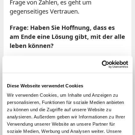
Frage von Zahlen, es geht um
gegenseitiges Vertrauen.
Frage: Haben Sie Hoffnung, dass es
am Ende eine Lösung gibt, mit der alle
leben können?
Hanke:
Die Hoffnung habe ich, aber da
muss dran gearbeitet werden und die
Bistümer müssen bereit sein, ihre Karten
Diese Webseite verwendet Cookies
auf den Tisch zu legen. Die Diözesen
Wir verwenden Cookies, um Inhalte und Anzeigen zu
müssen untereinander verbindlich
personalisieren, Funktionen für soziale Medien anbieten
erklären, welche Aufgaben und
zu können und die Zugriffe auf unsere Website zu
Akzentsetzungen wichtig sind. Es kann
analysieren. Außerdem geben wir Informationen zu Ihrer
nicht sein, dass ein Bistum große
Verwendung unserer Website an unsere Partner für
soziale Medien, Werbung und Analysen weiter. Unsere
Summen an Geld ausgibt und am Ende