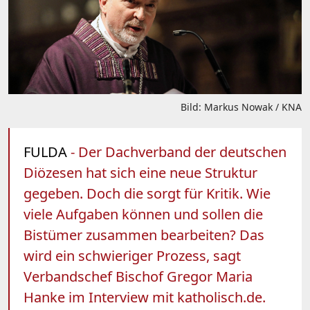
Bild: Markus Nowak / KNA
FULDA
- Der Dachverband der deutschen
Diözesen hat sich eine neue Struktur
gegeben. Doch die sorgt für Kritik. Wie
viele Aufgaben können und sollen die
Bistümer zusammen bearbeiten? Das
wird ein schwieriger Prozess, sagt
Verbandschef Bischof Gregor Maria
Hanke im Interview mit katholisch.de.