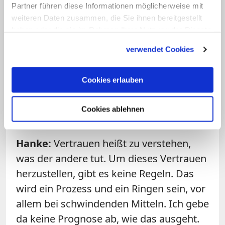
Partner führen diese Informationen möglicherweise mit
einen Solidarausgleich haben will. Die
weiteren Daten zusammen, die Sie ihnen bereitgestellt
Bistümer müssen sich also auch
haben oder die sie im Rahmen Ihrer Nutzung der Dienste
inhaltlich stärker transparent und
gesammelt haben.
verwendet Cookies
vergleichbarer machen.
Cookies erlauben
Frage: Geht es dann auch um eine
inhaltliche Einflussnahme der
Cookies ablehnen
finanzstarken Bistümer auf ärmere?
Hanke:
Vertrauen heißt zu verstehen,
was der andere tut. Um dieses Vertrauen
herzustellen, gibt es keine Regeln. Das
wird ein Prozess und ein Ringen sein, vor
allem bei schwindenden Mitteln. Ich gebe
da keine Prognose ab, wie das ausgeht.