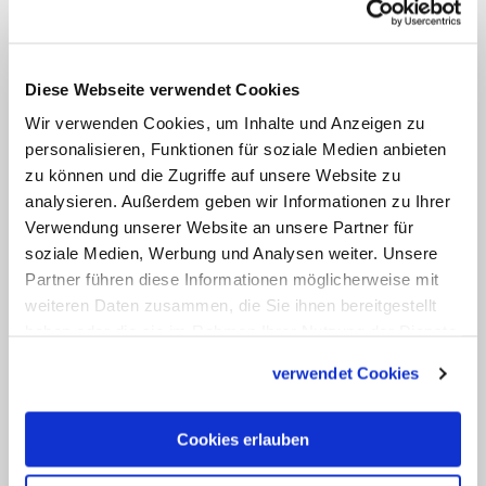
wahr? Versteht man die
Lateinamerikaner tatsächlich?
Diese Webseite verwendet Cookies
Schönborn:
Das ist schwer zu
Wir verwenden Cookies, um Inhalte und Anzeigen zu
beantworten, weil nicht ganz klar ist: Was
personalisieren, Funktionen für soziale Medien anbieten
zu können und die Zugriffe auf unsere Website zu
ist lateinamerikanische Theologie? Die
analysieren. Außerdem geben wir Informationen zu Ihrer
sehr profilierten Vorgehensweisen der
Verwendung unserer Website an unsere Partner für
Theologie der Befreiung sind ja in dieser
soziale Medien, Werbung und Analysen weiter. Unsere
Form heute nicht mehr so präsent. Daher
Partner führen diese Informationen möglicherweise mit
weiteren Daten zusammen, die Sie ihnen bereitgestellt
wäre ich etwas vorsichtig, von einer
haben oder die sie im Rahmen Ihrer Nutzung der Dienste
lateinamerikanischen Theologie zu
gesammelt haben.
verwendet Cookies
sprechen. Was sicher prägt und zu
spüren ist bei der Synode, sind die
Cookies erlauben
Nachwirkungen der
lateinamerikanischen