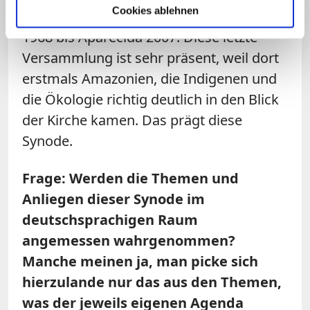
Cookies ablehnen
Bischofsversammlungen von Medellin
1968 bis Aparecida 2007. Diese letzte
Versammlung ist sehr präsent, weil dort
erstmals Amazonien, die Indigenen und
die Ökologie richtig deutlich in den Blick
der Kirche kamen. Das prägt diese
Synode.
Frage: Werden die Themen und
Anliegen dieser Synode im
deutschsprachigen Raum
angemessen wahrgenommen?
Manche meinen ja, man picke sich
hierzulande nur das aus den Themen,
was der jeweils eigenen Agenda