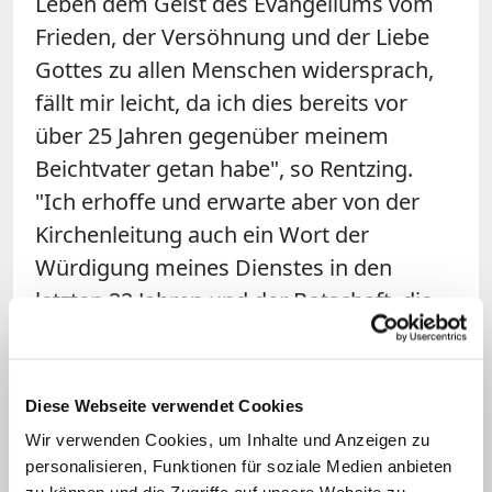
Leben dem Geist des Evangeliums vom
Frieden, der Versöhnung und der Liebe
Gottes zu allen Menschen widersprach,
fällt mir leicht, da ich dies bereits vor
über 25 Jahren gegenüber meinem
Beichtvater getan habe", so Rentzing.
"Ich erhoffe und erwarte aber von der
Kirchenleitung auch ein Wort der
Würdigung meines Dienstes in den
letzten 22 Jahren und der Botschaft, die
darin zum Ausdruck kam."
Vor dem Landeskirchenamt war am
Diese Webseite verwendet Cookies
Abend eine
Mahnwache
von rund 150
Wir verwenden Cookies, um Inhalte und Anzeigen zu
Personen zusammengekommen. Mit
personalisieren, Funktionen für soziale Medien anbieten
Blasmusik und Transparenten