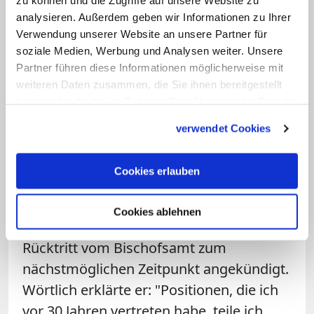
zu können und die Zugriffe auf unsere Website zu
analysieren. Außerdem geben wir Informationen zu Ihrer
demonstrierten sie für den Verbleib
Verwendung unserer Website an unsere Partner für
Rentzings im Amt. Ihm gehe es vor allem
soziale Medien, Werbung und Analysen weiter. Unsere
"um die Einheit der Kirche", sagte der
Partner führen diese Informationen möglicherweise mit
Dresdener Rechtsanwalt Christoph von
weiteren Daten zusammen, die Sie ihnen bereitgestellt
haben oder die sie im Rahmen Ihrer Nutzung der Dienste
Mohl, der die Demonstration angemeldet
gesammelt haben.
hatte. Er war 2015 auch Mitgründer der
verwendet Cookies
"Christen in der AfD", hat die Partei aber
nach eigenen Angaben Ende 2015
Cookies erlauben
verlassen.
Cookies ablehnen
Rentzing hatte am 11. Oktober seinen
Rücktritt vom Bischofsamt zum
nächstmöglichen Zeitpunkt angekündigt.
Wörtlich erklärte er: "Positionen, die ich
vor 30 Jahren vertreten habe, teile ich