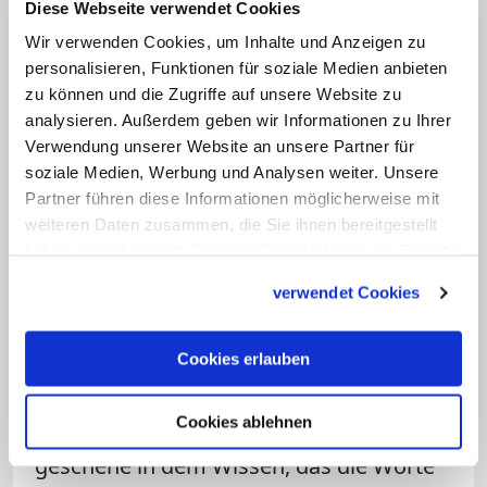
Diese Webseite verwendet Cookies
Wir verwenden Cookies, um Inhalte und Anzeigen zu
Genn sagte weiter, ihn persönlich habe es
personalisieren, Funktionen für soziale Medien anbieten
besonders berührt, dass Lettmann nur
zu können und die Zugriffe auf unsere Website zu
wenige Augenblicke vor seinem Tod den
analysieren. Außerdem geben wir Informationen zu Ihrer
Tischsegen gesprochen hatte mit den
Verwendung unserer Website an unsere Partner für
soziale Medien, Werbung und Analysen weiter. Unsere
Worten: "Zum Gastmahl des Ewigen
Partner führen diese Informationen möglicherweise mit
Lebens führe uns Christus, der König der
weiteren Daten zusammen, die Sie ihnen bereitgestellt
Herrlichkeit". In diesen Worten drücke
haben oder die sie im Rahmen Ihrer Nutzung der Dienste
sich die ganze Hoffnung der Christen auf
gesammelt haben.
verwendet Cookies
ein Leben nach dem Tod aus.
Cookies erlauben
Diese Hoffnung vermittelte Genn auch
den Trauernden: Zwar würde der Leib des
Cookies ablehnen
Verstorbenen beerdigt, doch das
geschehe in dem Wissen, das die Worte