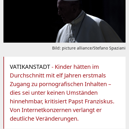
Bild: picture alliance/Stefano Spaziani
VATIKANSTADT
- Kinder hätten im
Durchschnitt mit elf Jahren erstmals
Zugang zu pornografischen Inhalten –
dies sei unter keinen Umständen
hinnehmbar, kritisiert Papst Franziskus.
Von Internetkonzernen verlangt er
deutliche Veränderungen.