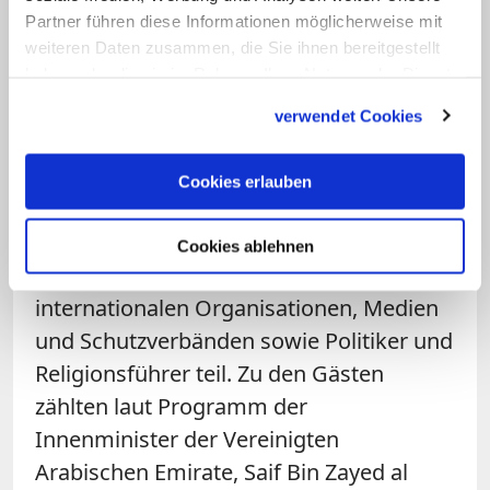
Möglichkeiten erhalten, um im
Partner führen diese Informationen möglicherweise mit
rechtsstaatlichen Rahmen dagegen
weiteren Daten zusammen, die Sie ihnen bereitgestellt
haben oder die sie im Rahmen Ihrer Nutzung der Dienste
vorzugehen, so der
Papst
.
gesammelt haben.
verwendet Cookies
Franziskus äußerte sich anlässlich eines
Kongresses zum Schutz der Kindeswürde
Cookies erlauben
in digitalen Medien. An der zweitägigen
Veranstaltung nahmen nach
Cookies ablehnen
Vatikanangaben rund 80 Vertreter von
internationalen Organisationen, Medien
und Schutzverbänden sowie Politiker und
Religionsführer teil. Zu den Gästen
zählten laut Programm der
Innenminister der Vereinigten
Arabischen Emirate, Saif Bin Zayed al