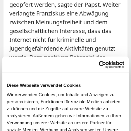
geopfert werden, sagte der
Papst
. Weiter
verlangte Franziskus eine Abwägung
zwischen Meinungsfreiheit und dem
gesellschaftlichen Interesse, dass das
Internet nicht für kriminelle und
jugendgefährdende Aktivitäten genutzt
werde. Dem positiven Potenzial der
neuen Technologie stünden mögliche
negative Folgen gegenüber. Konkret
nannte er Menschenhandel, die
Diese Webseite verwendet Cookies
Organisation terroristischer Aktivitäten,
Wir verwenden Cookies, um Inhalte und Anzeigen zu
Verbreitung von Hass und Extremismus
personalisieren, Funktionen für soziale Medien anbieten
sowie Desinformation und Missbrauch
zu können und die Zugriffe auf unsere Website zu
analysieren. Außerdem geben wir Informationen zu Ihrer
Minderjähriger. Die Behörden müssten
Verwendung unserer Website an unsere Partner für
die gesetzlichen und operativen
soziale Medien, Werbung und Analysen weiter. Unsere