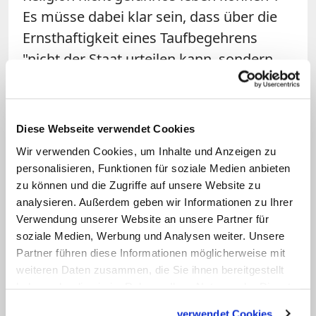
Es müsse dabei klar sein, dass über die
Ernsthaftigkeit eines Taufbegehrens
"nicht der Staat urteilen kann, sondern
allein die Kirche".
Diese Webseite verwendet Cookies
Wir verwenden Cookies, um Inhalte und Anzeigen zu
personalisieren, Funktionen für soziale Medien anbieten
zu können und die Zugriffe auf unsere Website zu
analysieren. Außerdem geben wir Informationen zu Ihrer
Verwendung unserer Website an unsere Partner für
soziale Medien, Werbung und Analysen weiter. Unsere
Bild: © picture alliance / dpa/Arno Burgi
Partner führen diese Informationen möglicherweise mit
weiteren Daten zusammen, die Sie ihnen bereitgestellt
EKD-Ratsvorsitzender Heinrich Bedford-Strohm
sieht unter den Weltreligionen den Islam "derzeit
haben oder die sie im Rahmen Ihrer Nutzung der Dienste
sicherlich am stärksten herausgefordert".
gesammelt haben.
verwendet Cookies