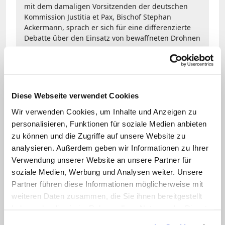
mit dem damaligen Vorsitzenden der deutschen
Kommission Justitia et Pax, Bischof Stephan
Ackermann, sprach er sich für eine differenzierte
Debatte über den Einsatz von bewaffneten Drohnen
aus.
Für Koch ist die Tötung Soleimanis auf
irakischem Boden, fernab eines
Diese Webseite verwendet Cookies
umgrenzten Kampfgebiets, ein Beispiel
Wir verwenden Cookies, um Inhalte und Anzeigen zu
personalisieren, Funktionen für soziale Medien anbieten
für die ethischen Probleme eines
zu können und die Zugriffe auf unsere Website zu
entgrenzten Drohnenkriegs: "Theoretisch
analysieren. Außerdem geben wir Informationen zu Ihrer
kann ich mit den Drohnen die ganze Welt
Verwendung unserer Website an unsere Partner für
zum Kriegsfeld machen", so Koch. Diese
soziale Medien, Werbung und Analysen weiter. Unsere
Partner führen diese Informationen möglicherweise mit
"Logik der Totalisierung" gelte es nicht
weiteren Daten zusammen, die Sie ihnen bereitgestellt
noch weiter zu befeuern.
haben oder die sie im Rahmen Ihrer Nutzung der Dienste
gesammelt haben.