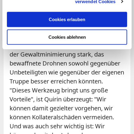
Soldaten sehen bewaffnete Drohnen
verwendet Cookies
als Gewaltminimierung
Cookies erlauben
Eine solche Logik sieht die GKS nicht.
Vielmehr macht der Soldatenverband in
Cookies ablehnen
seiner Stellungnahme gerade das Prinzip
der Gewaltminimierung stark, das
bewaffnete Drohnen sowohl gegenüber
Unbeteiligten wie gegenüber der eigenen
Truppe besser erreichen könnten.
"Dieses Werkzeug bringt uns große
Vorteile", ist Quirin überzeugt: "Wir
können damit gezielter vorgehen, wir
können Kollateralschäden vermeiden.
Und was auch sehr wichtig ist: Wir