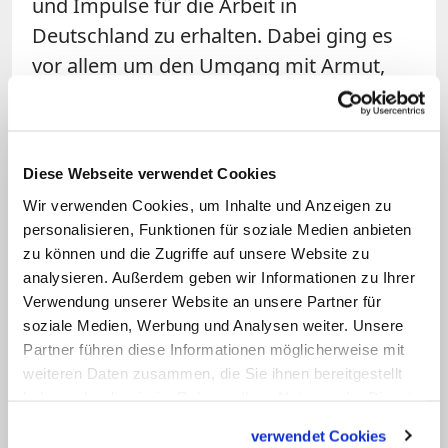
und Impulse für die Arbeit in
Deutschland zu erhalten. Dabei ging es
vor allem um den Umgang mit Armut,
Ausgrenzung und ihre Folgen. In New
York stehe die Caritas vor ähnlichen
Herausforderungen wie in Deutschland,
Diese Webseite verwendet Cookies
erfuhr der Kardinal. Das betreffe sowohl
Wir verwenden Cookies, um Inhalte und Anzeigen zu
ihr Engagement für bedürftige Menschen
personalisieren, Funktionen für soziale Medien anbieten
als auch die christliche Prägung ihrer
zu können und die Zugriffe auf unsere Website zu
Dienste.
analysieren. Außerdem geben wir Informationen zu Ihrer
Verwendung unserer Website an unsere Partner für
In Tucson informierte sich Woelki über
soziale Medien, Werbung und Analysen weiter. Unsere
Partner führen diese Informationen möglicherweise mit
die Caritasarbeit, die vor allem auf die
weiteren Daten zusammen, die Sie ihnen bereitgestellt
Unterstützung von Migranten
haben oder die sie im Rahmen Ihrer Nutzung der Dienste
ausgerichtet sei. Der Erzbischof von
gesammelt haben.
verwendet Cookies