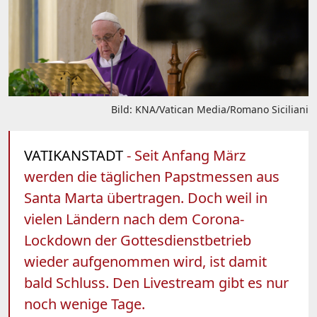
Bild: KNA/Vatican Media/Romano Siciliani
VATIKANSTADT
- Seit Anfang März
werden die täglichen Papstmessen aus
Santa Marta übertragen. Doch weil in
vielen Ländern nach dem Corona-
Lockdown der Gottesdienstbetrieb
wieder aufgenommen wird, ist damit
bald Schluss. Den Livestream gibt es nur
noch wenige Tage.