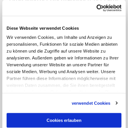
hoffe, dass die katholischen Gläubigen
zur "vertrauten Gemeinschaft mit dem
Herrn in den Sakramenten"
Diese Webseite verwendet Cookies
zurückkehren könnten und sowohl an
Wir verwenden Cookies, um Inhalte und Anzeigen zu
Sonntags- wie auch
personalisieren, Funktionen für soziale Medien anbieten
Werktagsgottesdiensten teilnähmen.
zu können und die Zugriffe auf unsere Website zu
analysieren. Außerdem geben wir Informationen zu Ihrer
(KNA)
Verwendung unserer Website an unsere Partner für
soziale Medien, Werbung und Analysen weiter. Unsere
Partner führen diese Informationen möglicherweise mit
weiteren Daten zusammen, die Sie ihnen bereitgestellt
haben oder die sie im Rahmen Ihrer Nutzung der Dienste
gesammelt haben.
verwendet Cookies
Cookies erlauben