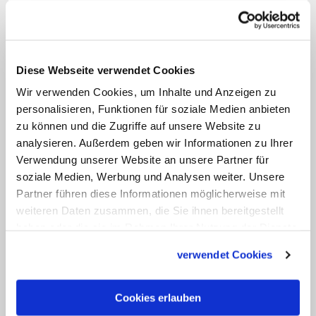
Der Kardinal will jedem helfen, der Hilfe
benötigt – völlig egal, ob gläubig oder
nicht. "Ich messe keinen Glauben",
Diese Webseite verwendet Cookies
betont er immer wieder. "Weder strafe
Wir verwenden Cookies, um Inhalte und Anzeigen zu
ich Sünder noch belohne ich wahre
personalisieren, Funktionen für soziale Medien anbieten
Katholiken." Das Evangelium mache
zu können und die Zugriffe auf unsere Website zu
keinen Unterschied. Die Auswirkungen
analysieren. Außerdem geben wir Informationen zu Ihrer
der Pandemie träfen Angehörige aller
Verwendung unserer Website an unsere Partner für
soziale Medien, Werbung und Analysen weiter. Unsere
sozialen Schichten. Er kenne Menschen,
Partner führen diese Informationen möglicherweise mit
die Häuser besäßen, aber nichts im
weiteren Daten zusammen, die Sie ihnen bereitgestellt
Kühlschrank hätten. Diesen müsse
haben oder die sie im Rahmen Ihrer Nutzung der Dienste
ebenfalls geholfen werden, so der
gesammelt haben.
verwendet Cookies
Almosenmeister.
Cookies erlauben
Ein Kardinal, der "Prostituierte