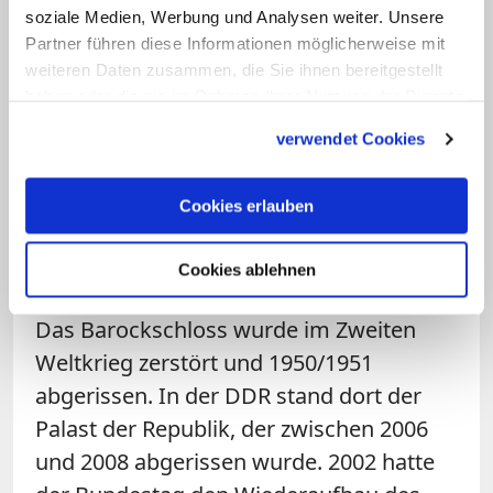
auch kein anderer Name den Menschen
soziale Medien, Werbung und Analysen weiter. Unsere
gegeben, denn in dem Namen Jesu, zur
Partner führen diese Informationen möglicherweise mit
Ehre Gottes des Vaters. Dass in dem
weiteren Daten zusammen, die Sie ihnen bereitgestellt
haben oder die sie im Rahmen Ihrer Nutzung der Dienste
Namen Jesu sich beugen sollen aller
gesammelt haben.
derer Knie, die im Himmel und auf Erden
verwendet Cookies
und unter der Erde sind."
Cookies erlauben
Das Humboldt Forum wird nach
weitgehend historischem Vorbild am Ort
Cookies ablehnen
des früheren Berliner Schlosses errichtet.
Das Barockschloss wurde im Zweiten
Weltkrieg zerstört und 1950/1951
abgerissen. In der DDR stand dort der
Palast der Republik, der zwischen 2006
und 2008 abgerissen wurde. 2002 hatte