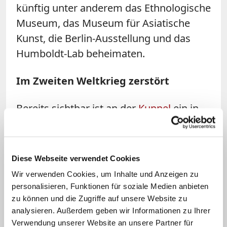
künftig unter anderem das Ethnologische
Museum, das Museum für Asiatische
Kunst, die Berlin-Ausstellung und das
Humboldt-Lab beheimaten.
Im Zweiten Weltkrieg zerstört
Bereits sichtbar ist an der
Kuppel
ein in
den vergangenen Tagen angebrachtes
Schriftband mit goldgelben Buchstaben
auf blauem Untergrund unterhalb des
Diese Webseite verwendet Cookies
Gesimses. Sie geht auf Preußen-König
Wir verwenden Cookies, um Inhalte und Anzeigen zu
Friedrich Wilhelm IV (1795-1861) zurück.
personalisieren, Funktionen für soziale Medien anbieten
Der Text auf dem Schriftband lautet laut
zu können und die Zugriffe auf unsere Website zu
analysieren. Außerdem geben wir Informationen zu Ihrer
Stiftung: "Es ist in keinem andern Heil, ist
Verwendung unserer Website an unsere Partner für