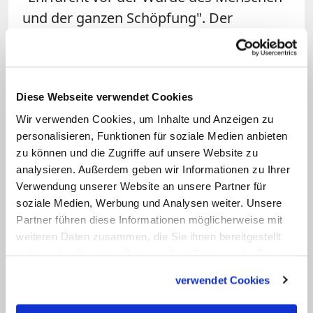
und der ganzen Schöpfung". Der
Speyerer Bischof Karl-Heinz Wiesemann
unterstrich die ökumenische
Zusammenarbeit.
Diese Webseite verwendet Cookies
Der ernannte Augsburger Bischof
Wir verwenden Cookies, um Inhalte und Anzeigen zu
personalisieren, Funktionen für soziale Medien anbieten
Bertram Meier rief dazu auf, den Heiligen
zu können und die Zugriffe auf unsere Website zu
Geist als "die fortlebende Gegenwart
analysieren. Außerdem geben wir Informationen zu Ihrer
Christi in Kirche und Welt" ernst zu
Verwendung unserer Website an unsere Partner für
nehmen. Geistvergessenheit könne ein
soziale Medien, Werbung und Analysen weiter. Unsere
Partner führen diese Informationen möglicherweise mit
Zeichen sein für Gottvergessenheit und
weiteren Daten zusammen, die Sie ihnen bereitgestellt
Gottlosigkeit. Er ergänzte:
haben oder die sie im Rahmen Ihrer Nutzung der Dienste
"Geistvergessenheit im kirchlichen Leben
gesammelt haben.
verwendet Cookies
hat fatale Wirkungen: Sie ist menschliche
Hybris, Selbstüberschätzung,