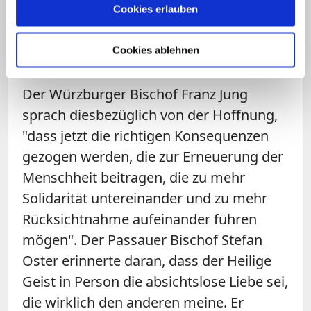
Cookies erlauben
Größenwahn. Babel lässt grüßen, nach
dem Motto: 'Wir schaffen es – allein. Wir
Cookies ablehnen
reformieren – allein.'"
Der Würzburger Bischof Franz Jung
sprach diesbezüglich von der Hoffnung,
"dass jetzt die richtigen Konsequenzen
gezogen werden, die zur Erneuerung der
Menschheit beitragen, die zu mehr
Solidarität untereinander und zu mehr
Rücksichtnahme aufeinander führen
mögen". Der Passauer Bischof Stefan
Oster erinnerte daran, dass der Heilige
Geist in Person die absichtslose Liebe sei,
die wirklich den anderen meine. Er