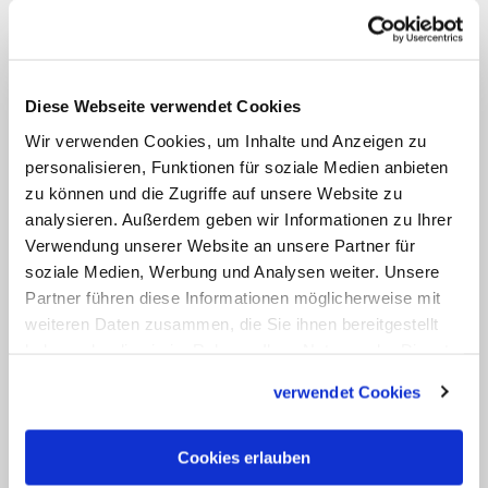
Die Wallfahrtsdirektion rief im
Zusammenhang mit der Maueröffnung
zum Einsenden alter Bilder auf. Denn
man wolle an der Stelle wieder eine Tür
Diese Webseite verwendet Cookies
anbringen und sich dabei an der alten
Wir verwenden Cookies, um Inhalte und Anzeigen zu
orientieren. An dieser seien einst
personalisieren, Funktionen für soziale Medien anbieten
zu können und die Zugriffe auf unsere Website zu
ungezählte Brautpaare empfangen
analysieren. Außerdem geben wir Informationen zu Ihrer
worden, daher müsse es von ihr einige
Verwendung unserer Website an unsere Partner für
Fotos geben. Helfer können sich unter (0
soziale Medien, Werbung und Analysen weiter. Unsere
82 84) 80 38 melden.
Partner führen diese Informationen möglicherweise mit
weiteren Daten zusammen, die Sie ihnen bereitgestellt
haben oder die sie im Rahmen Ihrer Nutzung der Dienste
Maria Vesperbild
ist als Pilgerzentrum
gesammelt haben.
weithin bekannt. Der Ort gehört zu den
verwendet Cookies
meistbesuchten Wallfahrtsstätten
Süddeutschlands. Jedes Jahr werden –
Cookies erlauben