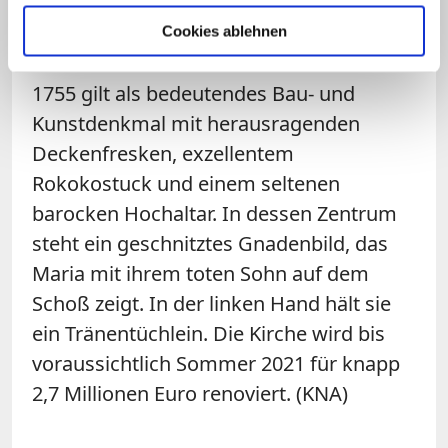
wenn nicht gerade Corona-Krise herrscht
– Hunderttausende Gläubige gezählt. Die
Cookies ablehnen
Wallfahrtskirche Mariä Schmerzen von
1755 gilt als bedeutendes Bau- und
Kunstdenkmal mit herausragenden
Deckenfresken, exzellentem
Rokokostuck und einem seltenen
barocken Hochaltar. In dessen Zentrum
steht ein geschnitztes Gnadenbild, das
Maria mit ihrem toten Sohn auf dem
Schoß zeigt. In der linken Hand hält sie
ein Tränentüchlein. Die Kirche wird bis
voraussichtlich Sommer 2021 für knapp
2,7 Millionen Euro renoviert. (KNA)