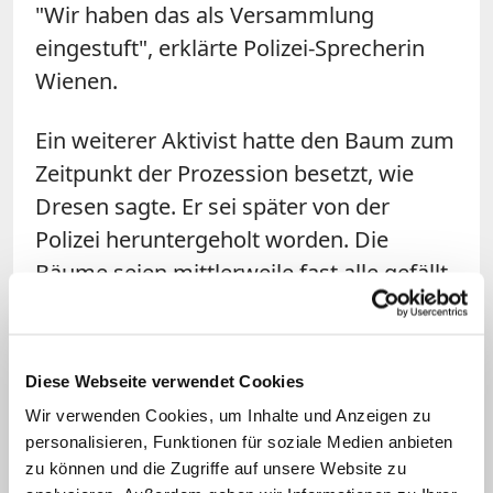
"Wir haben das als Versammlung
eingestuft", erklärte Polizei-Sprecherin
Wienen.
Ein weiterer Aktivist hatte den Baum zum
Zeitpunkt der Prozession besetzt, wie
Dresen sagte. Er sei später von der
Polizei heruntergeholt worden. Die
Bäume seien mittlerweile fast alle gefällt.
Dresen vermutete, dass als nächstes die
Dörfer Immerath und Lützerath dem
RWE-Tagebau Garzweiler II weichen
Diese Webseite verwendet Cookies
müssen. Neben der christlichen
Wir verwenden Cookies, um Inhalte und Anzeigen zu
Prozession habe es auch Mahnwachen
personalisieren, Funktionen für soziale Medien anbieten
bei Keyenberg und Lützerath gegeben.
zu können und die Zugriffe auf unsere Website zu