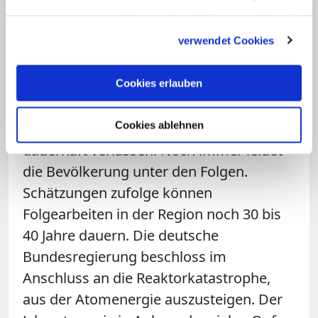
haben oder die sie im Rahmen Ihrer Nutzung der Dienste
Am 11. März 2011 löste ein schweres
gesammelt haben.
Seebeben und ein darauffolgender
verwendet Cookies
Tsunami im japanischen Atomkraftwerk
Fukushima
eine Reaktorschmelze aus.
Cookies erlauben
Ungefähr 100.000 bis 150.000 Einwohner
Cookies ablehnen
mussten das Gebiet vorübergehend oder
dauerhaft verlassen. Noch immer leidet
die Bevölkerung unter den Folgen.
Schätzungen zufolge können
Folgearbeiten in der Region noch 30 bis
40 Jahre dauern. Die deutsche
Bundesregierung beschloss im
Anschluss an die Reaktorkatastrophe,
aus der Atomenergie auszusteigen. Der