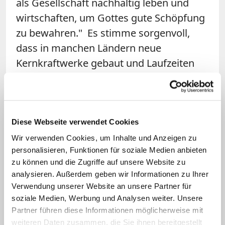
als Gesellschaft nachhaltig leben und
wirtschaften, um Gottes gute Schöpfung
zu bewahren." Es stimme sorgenvoll,
dass in manchen Ländern neue
Kernkraftwerke gebaut und Laufzeiten
verlängert würden, "um vermeintlich
klimaneutrale Energie zu produzieren,
obwohl nukleare Unfälle nie völlig
auszuschließen sind und die
Diese Webseite verwendet Cookies
Endlagerproblematik nicht gelöst ist", so
Wir verwenden Cookies, um Inhalte und Anzeigen zu
personalisieren, Funktionen für soziale Medien anbieten
der Weihbischof. Fukushima bleibe eine
zu können und die Zugriffe auf unsere Website zu
Mahnung: "Warten wir nicht auf neue
analysieren. Außerdem geben wir Informationen zu Ihrer
Katastrophen, um die nötigen Schritte
Verwendung unserer Website an unsere Partner für
zum Wohl unseres gemeinsamen Hauses
soziale Medien, Werbung und Analysen weiter. Unsere
Partner führen diese Informationen möglicherweise mit
zu gehen!"
weiteren Daten zusammen, die Sie ihnen bereitgestellt