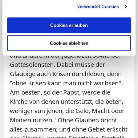
auf sie zuzugehen und ihnen zu dienen".
gesammelt haben.
verwendet Cookies
In seiner Ansprache erinnerte der Papst
Cookies erlauben
daran, wie Menschen meist das Beten
lernen: beginnend vom Schoß der Eltern
Cookies ablehnen
und Großeltern über Lehrer, Seelsorger
und andere in der Jugendzeit sowie bei
Gottesdiensten. Dabei müsse der
Gläubige auch Krisen durchleben, denn
"ohne Krisen kann man nicht wachsen".
Am besten, so der Papst, werde die
Kirche von denen unterstützt, die beten,
weniger von jenen, die Geld, Macht oder
Medien nutzen. "Ohne Glauben bricht
alles zusammen; und ohne Gebet erlischt