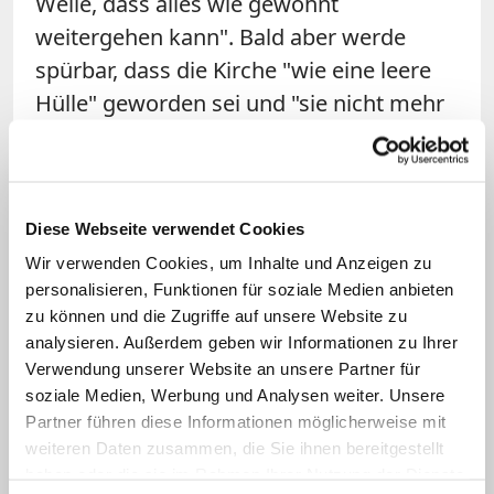
Weile, dass alles wie gewohnt
weitergehen kann". Bald aber werde
spürbar, dass die Kirche "wie eine leere
Hülle" geworden sei und "sie nicht mehr
die Quelle der Wärme und Liebe besitzt".
"Veränderungen in der Kirche ohne
Gebet, sind keine Veränderungen der
Diese Webseite verwendet Cookies
Kirche", mahnte Franziskus. Deswegen
Wir verwenden Cookies, um Inhalte und Anzeigen zu
sei es wichtig, die "Lampe des Glaubens
personalisieren, Funktionen für soziale Medien anbieten
mit dem Öl des Gebets von Generation
zu können und die Zugriffe auf unsere Website zu
zu Generation weiterzugeben". Ohne
analysieren. Außerdem geben wir Informationen zu Ihrer
dieses Licht könnten Christen "den Weg
Verwendung unserer Website an unsere Partner für
soziale Medien, Werbung und Analysen weiter. Unsere
nicht sehen, um zu evangelisieren";
Partner führen diese Informationen möglicherweise mit
könnten sie "die Gesichter unserer
weiteren Daten zusammen, die Sie ihnen bereitgestellt
Brüder und Schwestern nicht sehen, um
haben oder die sie im Rahmen Ihrer Nutzung der Dienste