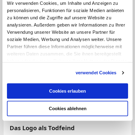
Eine solche "Brisur" habe früher eine
Wir verwenden Cookies, um Inhalte und Anzeigen zu
personalisieren, Funktionen für soziale Medien anbieten
Änderung des Personenstands
zu können und die Zugriffe auf unsere Website zu
angezeigt, erklärt Montezemolo. Am
analysieren. Außerdem geben wir Informationen zu Ihrer
Ende seiner fünfseitigen Ausführungen
Verwendung unserer Website an unsere Partner für
folgt jedoch die Ernüchterung: Seine
soziale Medien, Werbung und Analysen weiter. Unsere
Partner führen diese Informationen möglicherweise mit
Heiligkeit Benedikt XVI. habe dem Autor
weiteren Daten zusammen, die Sie ihnen bereitgestellt
für seine interessanten Studien gedankt,
haben oder die sie im Rahmen Ihrer Nutzung der Dienste
ihm jedoch mitgeteilt, dass er es
gesammelt haben.
verwendet Cookies
vorziehe, kein neues Wappen zu führen,
heißt es da. In Klammern gesetzt folgt
Cookies erlauben
der Hinweis: "Diese Anmerkungen
bleiben hier also nur als reine
Cookies ablehnen
Überlegungen stehen".
Das Logo als Todfeind