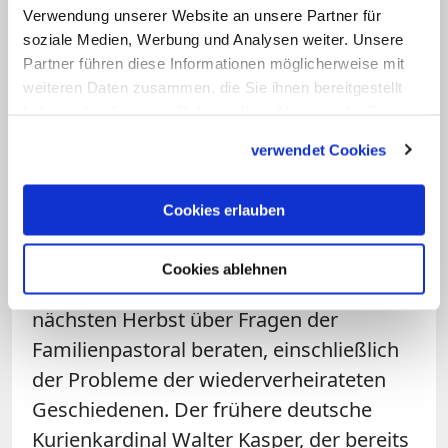
Verwendung unserer Website an unsere Partner für
Verlauf der Kurienreform beraten.
soziale Medien, Werbung und Analysen weiter. Unsere
Danach ist auch mit einer Bestätigung
Partner führen diese Informationen möglicherweise mit
oder Neubesetzung der kurialen
weiteren Daten zusammen, die Sie ihnen bereitgestellt
Leitungsämter zu rechnen, die zum
haben oder die sie im Rahmen Ihrer Nutzung der Dienste
gesammelt haben.
größten Teil bislang nur provisorisch
verwendet Cookies
vergeben waren.
Cookies erlauben
Auf der Tagesordnung dieser Konferenz
stehen auch die beiden nächsten
Cookies ablehnen
Bischofssynoden , die in diesem und im
nächsten Herbst über Fragen der
Familienpastoral beraten, einschließlich
der Probleme der wiederverheirateten
Geschiedenen. Der frühere deutsche
Kurienkardinal Walter Kasper, der bereits