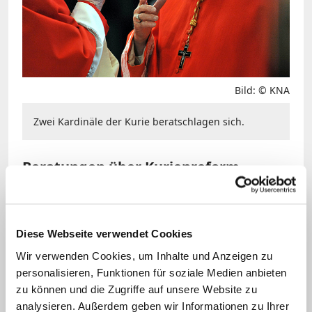
Bild: © KNA
Zwei Kardinäle der Kurie beratschlagen sich.
Beratungen über Kurienreform
Ab Donnerstag tritt dann das
Kardinalskollegium zu einer
Diese Webseite verwendet Cookies
Vollversammlung zusammen. Dort
Wir verwenden Cookies, um Inhalte und Anzeigen zu
dürfte der Papst über die bisherigen
personalisieren, Funktionen für soziale Medien anbieten
Vorschläge des K8-Rates informieren und
zu können und die Zugriffe auf unsere Website zu
mit seinen Senatoren über den weiteren
analysieren. Außerdem geben wir Informationen zu Ihrer