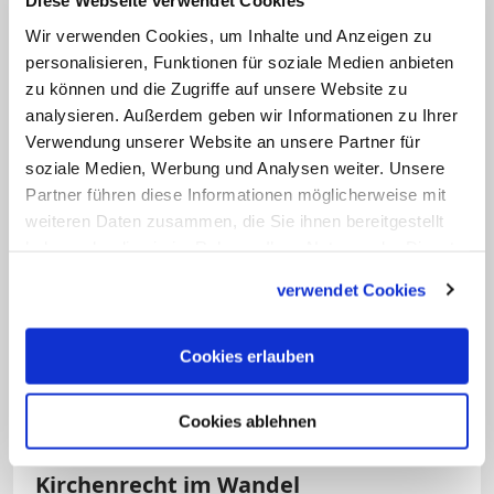
Diese Webseite verwendet Cookies
schienen aufgrund von Enzykliken oder
Wir verwenden Cookies, um Inhalte und Anzeigen zu
anderen offiziellen Entscheidungen etwa
personalisieren, Funktionen für soziale Medien anbieten
zu können und die Zugriffe auf unsere Website zu
im Bereich der Ökumene oder der
analysieren. Außerdem geben wir Informationen zu Ihrer
Religionsfreiheit andere Wege
Verwendung unserer Website an unsere Partner für
undenkbar. Dennoch habe das Konzil
soziale Medien, Werbung und Analysen weiter. Unsere
Türen geöffnet, ohne die dogmatische
Partner führen diese Informationen möglicherweise mit
weiteren Daten zusammen, die Sie ihnen bereitgestellt
Tradition der Kirche zu verletzen. Man
haben oder die sie im Rahmen Ihrer Nutzung der Dienste
müsse daher prüfen, ob nicht analog
gesammelt haben.
dazu eine Weiterentwicklung auch in der
verwendet Cookies
Problematik der wiederverheirateten
Geschiedenen möglich sei, ohne von der
Cookies erlauben
bindenden Tradition des Glaubens
abzurücken.
Cookies ablehnen
Kirchenrecht im Wandel