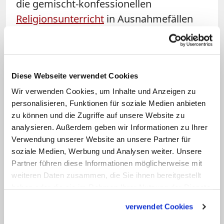
die gemischt-konfessionellen
Religionsunterricht
in Ausnahmefällen
möglich macht. Bei diesem sogenannten
konfessionell-kooperativen Modell
können katholische Schülerinnen und
Diese Webseite verwendet Cookies
Schüler am evangelischen Unterricht
Wir verwenden Cookies, um Inhalte und Anzeigen zu
teilnehmen und umgekehrt. Ähnliche
personalisieren, Funktionen für soziale Medien anbieten
Formen der Zusammenarbeit gibt es
zu können und die Zugriffe auf unsere Website zu
mittlerweile auch in anderen
analysieren. Außerdem geben wir Informationen zu Ihrer
Bundesländern. Im Regelfall wird jedoch
Verwendung unserer Website an unsere Partner für
soziale Medien, Werbung und Analysen weiter. Unsere
bis heute entweder evangelischer oder
Partner führen diese Informationen möglicherweise mit
katholischer Unterricht erteilt. (KNA)
weiteren Daten zusammen, die Sie ihnen bereitgestellt
haben oder die sie im Rahmen Ihrer Nutzung der Dienste
gesammelt haben.
verwendet Cookies