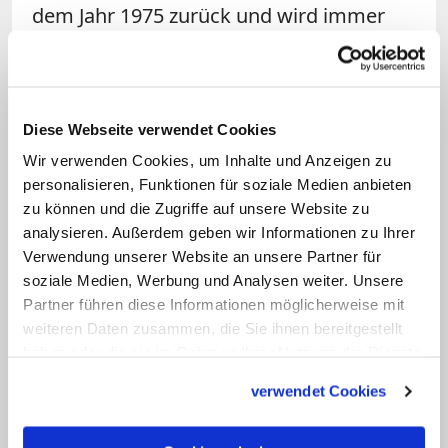
dem Jahr 1975 zurück und wird immer
am zweiten Sonntag im Juli begangen.
Die Italienische Bischofskonferenz hatte
für den Tag zu einem Gebet für alle
Diese Webseite verwendet Cookies
tödlich verunglückten Bootsflüchtlinge
Wir verwenden Cookies, um Inhalte und Anzeigen zu
aufgerufen. Üblicherweise sei das Meer
personalisieren, Funktionen für soziale Medien anbieten
ein Symbol für Urlaub und Tourismus,
zu können und die Zugriffe auf unsere Website zu
dies dürfe jedoch die Tragödien, die sich
analysieren. Außerdem geben wir Informationen zu Ihrer
auf hoher See abspielten, nicht
Verwendung unserer Website an unsere Partner für
soziale Medien, Werbung und Analysen weiter. Unsere
vergessen lassen, erklärten die Bischöfe
Partner führen diese Informationen möglicherweise mit
in ihrem Aufruf zum gemeinsamen
weiteren Daten zusammen, die Sie ihnen bereitgestellt
Gebet. Neben den verstorbenen
haben oder die sie im Rahmen Ihrer Nutzung der Dienste
Bootsflüchtlingen erinnerten die Bischöfe
gesammelt haben.
verwendet Cookies
auch an die von den Folgen der
Pandemie betroffenen Seeleute und die